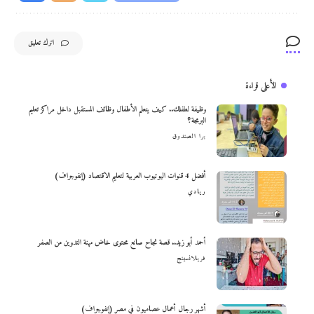
اترك تعليق
الأعلى قراءة
وظيفة لطفلك.. كيف يتعلم الأطفال وظائف المستقبل داخل مراكز تعليم
البرمجة؟
برا الصندوق
أفضل 4 قنوات اليوتيوب العربية لتعليم الاقتصاد (إنفوجراف)
ريادي
أحمد أبو زيد.. قصة نجاح صانع محتوى خاض مهنة التدوين من الصفر
فريلانسينج
أشهر رجال أعمال عصاميون في مصر (إنفوجراف)