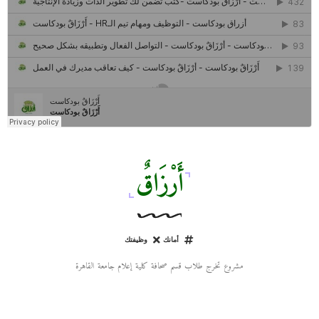
كل ما تريد معرفته عن مشروع "رواد 2030″
مركز جروان للثقافة والفنون | نموذج المركز القروي الريادي في الثقافة
أَرْزَاقٌ
أمانك
وظيفتك
مشروع تخرج طلاب قسم صحافة كلية إعلام جامعة القاهرة