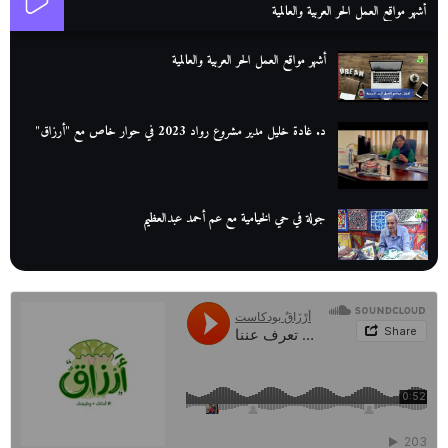
أشهر مواقع العمل الحر العربية والعالمية
أشهر مواقع العمل الحر العربية والعالمية
د. غادة خليل مدير مشروع رواد 2023 في حوار خاص مع "أرزاق"
جولة في حي الخيامية مع عم أحمد عبدالعظيم
عم عوض| قصة كفاح بائع كتب تبدأ بالأُمية
أقدم مطحن بن في مصر| يكشف لنا أسرار صناعة البن
منح وزارة الاتصالات وتكنولوجيا المعلومات| طريقك الأمثل نحو تطوير