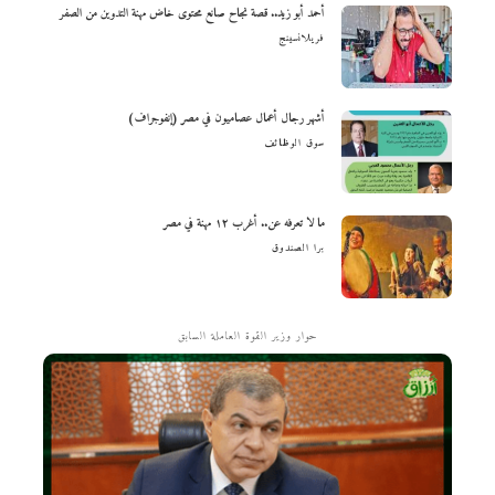
أحمد أبو زيد.. قصة نجاح صانع محتوى خاض مهنة التدوين من الصفر
فريلانسينج
أشهر رجال أعمال عصاميون في مصر (إنفوجراف)
سوق الوظائف
ما لا تعرفه عن.. أغرب ١٢ مهنة في مصر
برا الصندوق
حوار وزير القوة العاملة السابق