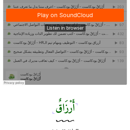
ذاتك
حصاد 2022 لمشروع "رواد 2030″
كل ما تريد معرفته عن مشروع "رواد 2030″
مركز جروان للثقافة والفنون | نموذج المركز القروي الريادي في الثقافة
أَرْزَاقٌ