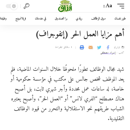
Aa
طور نفسك
سوق الوظائف
ريادي
برا الصندوق
في خدمتك
فريلانسينج
وظيفة 
أهم مزايا العمل الحر (إنفوجراف)
1 دقائق للقراءة
شارك
كتب :
إسراء مصطفى
شهد مجال الوظائف تطورًا ملحوظًا خلال السنوات الماضية، فلم
يعد الموظف شخص جالس على مكتب في مؤسسة حكومية أو
خاصة، له ساعات عمل محددة وأجر شهري ثابت، بل أصبح
هناك مصطلح “الفري لانس” أو “العمل الحر”، وأصبح يعتبره
الشباب طريقهم نحو الاستقلالية والتحرر من قيود الوظائف
التقليدية.