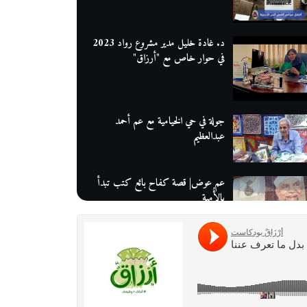
د. غادة خليل مدير مشروع رواد 2023
في حوار خاص مع "أرزاق"
جولة في حي الخيامية مع عم أحمد
عبدالعظيم
عم عوض| قصة كفاح بائع كتب تبدأ
بالأُمية
أقدم مطحن بن في مصر| يكشف لنا
أسرار صناعة البن