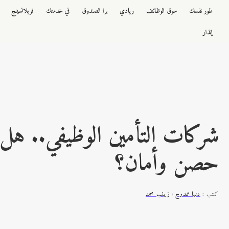
طور نفسك
سوق الوظائف
ريادي
برا الصندوق
في خدمتك
فريلانسينج
إنذار
شركات التأمين الوظيفي.. ه
حصن وأمان؟
كتب :
دنيا ممدوح
زينب محمد