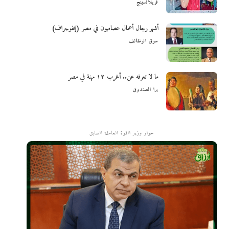
فريلانسينج
أشهر رجال أعمال عصاميون في مصر (إنفوجراف)
سوق الوظائف
ما لا تعرفه عن.. أغرب ١٢ مهنة في مصر
برا الصندوق
حوار وزير القوة العاملة السابق