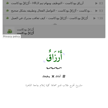
كل ما تريد معرفته عن مشروع "رواد 2030″
مركز جروان للثقافة والفنون | نموذج المركز القروي الريادي في الثقافة
أَرْزَاقٌ
أمانك
وظيفتك
مشروع تخرج طلاب قسم صحافة كلية إعلام جامعة القاهرة