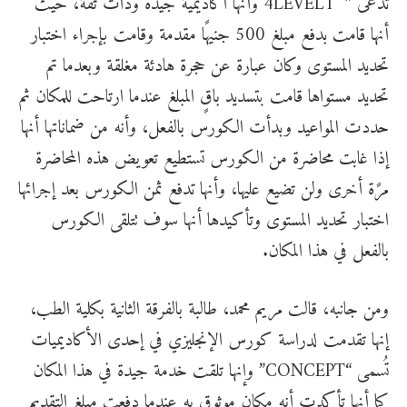
تُدعى ” 4LEVEL1″ وأنها أكاديمية جيدة وذات ثقة، حيث
أنها قامت بدفع مبلغ 500 جنيهًا مقدمة وقامت بإجراء اختبار
تحديد المستوى وكان عبارة عن حجرة هادئة مغلقة وبعدما تم
تحديد مستواها قامت بتسديد باقٍ المبلغ عندما ارتاحت للمكان ثم
حددت المواعيد وبدأت الكورس بالفعل، وأنه من ضماناتها أنها
إذا غابت محاضرة من الكورس تستطيع تعويض هذه المحاضرة
مرًة أخرى ولن تضيع عليها، وأنها تدفع ثمن الكورس بعد إجرائها
اختبار تحديد المستوى وتأكيدها أنها سوف تتلقى الكورس
بالفعل في هذا المكان.
ومن جانبه، قالت مريم محمد، طالبة بالفرقة الثانية بكلية الطب،
إنها تقدمت لدراسة كورس الإنجليزي في إحدى الأكاديميات
تُسمى “CONCEPT” وإنها تلقت خدمة جيدة في هذا المكان
كما أنها تأكدت أنه مكان موثوق به عندما دفعت مبلغ التقديم