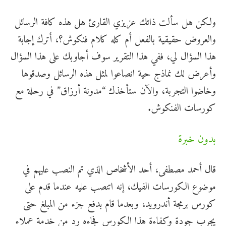
ولكن هل سألت ذاتك عزيزي القارئ هل هذه كافة الرسائل
والعروض حقيقية بالفعل أم كله كلام فنكوش؟، أترك إجابة
هذا السؤال لي، ففي هذا التقرير سوف أجاوبك على هذا السؤال
وأعرض لك نماذج حية انصاعوا لمثل هذه الرسائل وصدقوها
وخاضوا التجربة، والآن ستأخذك “مدونة أرزاق” في رحلة مع
كورسات الفنكوش.
بدون خبرة
قال أحمد مصطفى، أحد الأشخاص الذي تم النصب عليهم في
موضوع الكورسات الفيك، إنه اتنصب عليه عندما قدم على
كورس برمجة أندرويد، وبعدما قام بدفع جزء من المبلغ حتى
يجرب جودة وكفاءة هذا الكورس فجاءه رد من خدمة عملاء