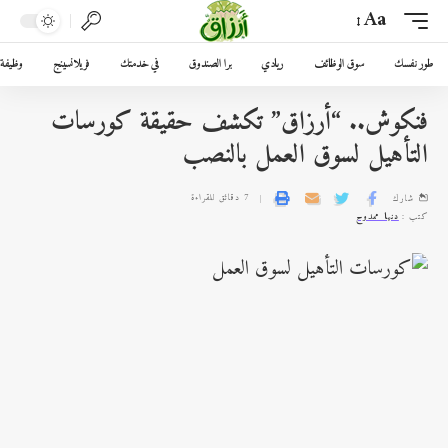
Aa
طور نفسك
سوق الوظائف
ريادي
برا الصندوق
في خدمتك
فريلانسينج
وظيفة 
فنكوش.. “أرزاق” تكشف حقيقة كورسات
التأهيل لسوق العمل بالنصب
7 دقائق للقراءة
شارك
كتب :
دنيا ممدوح