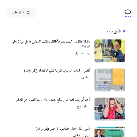
اترك تعليق
الأعلى قراءة
وظيفة لطفلك.. كيف يتعلم الأطفال وظائف المستقبل داخل مراكز تعليم
البرمجة؟
برا الصندوق
أفضل 4 قنوات اليوتيوب العربية لتعليم الاقتصاد (إنفوجراف)
ريادي
أحمد أبو زيد.. قصة نجاح صانع محتوى خاض مهنة التدوين من الصفر
فريلانسينج
أشهر رجال أعمال عصاميون في مصر (إنفوجراف)
سوق الوظائف