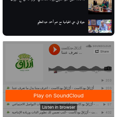
جولة في حي الخيامية مع عم أحمد عبدالعظيم
عم عوض| قصة كفاح بائع كتب تبدأ بالأُمية
أقدم مطحن بن في مصر| يكشف لنا أسرار صناعة البن
منح وزارة الاتصالات وتكنولوجيا المعلومات| طريقك الأمثل نحو تطوير
ذاتك
حصاد 2022 لمشروع "رواد 2030″