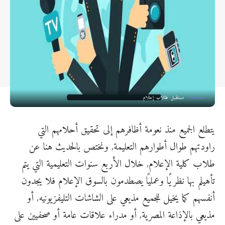
مستقبل طلاب إعلام
يتطلع الجميع منذ نعومة أظافرهم إلى تحقيق أحلامهم التي
راودتهم طوال أطوارهم التعليمة, ونختص بالحديث هنا عن
طلاب كلية الإعلام, خلال الأربع سنوات التعليمية التي يتم
تأهيلم بها نظريًا وعمليًا يصطدمون
بالسوق الإعلام فلا يجدون
أنفسهم كما يخيل للجميع مذيعي على الشاشات التليفزيونيه, أو
مذيعي بالإذاعة المصرية, أو مدراء علاقات عامة أو صحفيين على