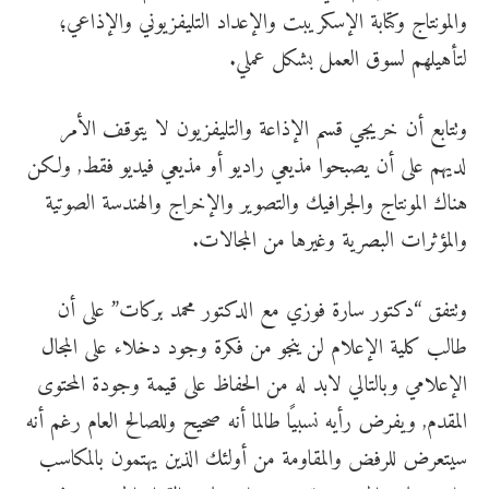
والمونتاج وكتابة الإسكريبت والإعداد التليفزيوني والإذاعي؛
لتأهيلهم لسوق العمل بشكل عملي.
وتتابع أن خريجي قسم الإذاعة والتليفزيون لا يتوقف الأمر
لديهم على أن يصبحوا مذيعي راديو أو مذيعي فيديو فقط, ولكن
هناك المونتاج والجرافيك والتصوير والإخراج والهندسة الصوتية
والمؤثرات البصرية وغيرها من المجالات.
وتتفق “
دكتور سارة فوزي مع الدكتور محمد بركات
” على أن
طالب كلية الإعلام لن ينجو من فكرة وجود دخلاء على المجال
الإعلامي وبالتالي لابد له من الحفاظ على قيمة وجودة المحتوى
المقدم, ويفرض رأيه نسبيًا طالما أنه صحيح وللصالح العام رغم أنه
سيتعرض للرفض والمقاومة من أولئك الذين يهتمون بالمكاسب