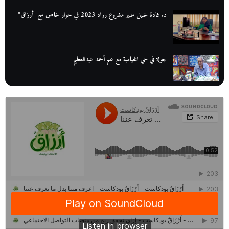
د. غادة خليل مدير مشروع رواد 2023 في حوار خاص مع "أرزاق"
جولة في حي الخيامية مع عم أحمد عبدالعظيم
عم عوض| قصة كفاح بائع كتب تبدأ بالأُمية
أقدم مطحن بن في مصر| يكشف لنا أسرار صناعة البن
منح وزارة الاتصالات وتكنولوجيا المعلومات| طريقك الأمثل نحو تطوير
ذاتك
حصاد 2022 لمشروع "رواد 2030″