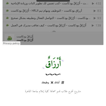
كل ما تريد معرفته عن مشروع "رواد 2030″
مركز جروان للثقافة والفنون | نموذج المركز القروي الريادي في الثقافة
أَرْزَاقٌ
أمانك
وظيفتك
مشروع تخرج طلاب قسم صحافة كلية إعلام جامعة القاهرة