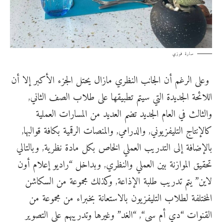
سارة فوزي
وعلى الرغم أن الجانب النظري مازال يحتل الجزء الأكبر إلا أن
اللائحة الجديدة التي سيتم تطبيقها على طلاب الصف الثاني,
والثالث في العام الجديد تضم العديد من المسارات العملية
كالإنتاج التليفزيوني, والدرامي, والمنصات الرقمية بكافة قوالبها,
بالإضافة إلى التدريب العملي الخاص بكل مادة نظرية, وبالتالي
تحقيق الموازنة بين العملي والنظري, وبداخل “راديو إعلام أون
لاين” يتم تدريب طلبة الإذاعة, وكذلك مجموعة من السكاشن
المختلفة لطلاب التليفزيون بالاستعانة بخبراء من مجموعة من
القنوات “
دي أم سي
“, “
الغد
” وغيرها وتدريبهم على التصوير