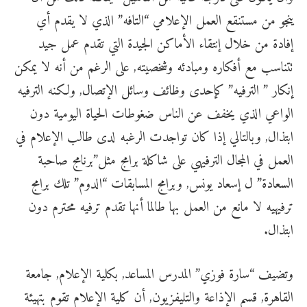
ينجو من مستنقع العمل الإعلامي “التافه” الذي لا يقدم أي
إفادة من خلال إنتقاء الأماكن الجيدة التي تقدم عمل جيد
تتناسب مع أفكاره ومبادئه وشخصيته, على الرغم من أنه لا يمكن
إنكار ” الترفيه” كإحدى وظائف وسائل الإتصال, ولكنه الترفيه
الواعي الذي يخفف عن الناس ضغوطات الحياة اليومية دون
ابتذال, وبالتالي إذا كان تواجدت الرغبه لدى طالب الإعلام في
العمل في المجال الترفيهي على شاكلة برامج مثل”
برنامج صاحبة
السعادة
” ل إسعاد يونس, وبرامج المسابقات “
الدوم
” تلك برامج
ترفيهيه لا مانع من العمل بها طالما أنها تقدم ترفيه محترم دون
ابتذال.
وتضيف “
سارة فوزي
” المدرس المساعد, بكلية الإعلام, جامعة
القاهرة, قسم الإذاعة والتليفزيون, أن كلية الإعلام تقوم بتهيئة