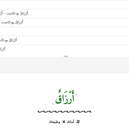
أَرْزَاقٌ
أمانك
وظيفتك