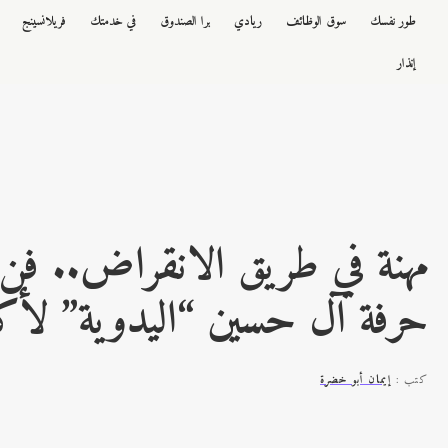
طور نفسك
سوق الوظائف
ريادي
برا الصندوق
في خدمتك
فريلانسينج
إنذار
مهنة في طريق الانقراض.. فن
حرفة آل حسين “اليدوية” لأكث
كتب :
إيمان أبو خضرة