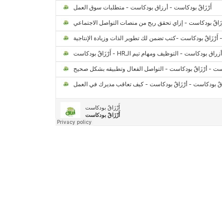
حصاد 2022 لمشروع "رواد 2030″
كل ما تريد معرفته عن مشروع "رواد
2030″
مركز جروان للثقافة والفنون | نموذج المركز
القروي الريادي في الثقافة