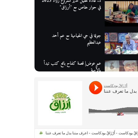
د. غادة خليل مدير مشروع رواد 2023
في حوار خاص مع "أرزاق"
جولة في حي الخيامية مع عم أحمد
عبدالعظيم
عم عوض| قصة كفاح بائع كتب تبدأ
بالأُمية
أقدم مطحن بن في مصر| يكشف لنا
أسرار صناعة البن
منح وزارة الاتصالات وتكنولوجيا
المعلومات| طريقك الأمثل نحو تطوير
ذاتك