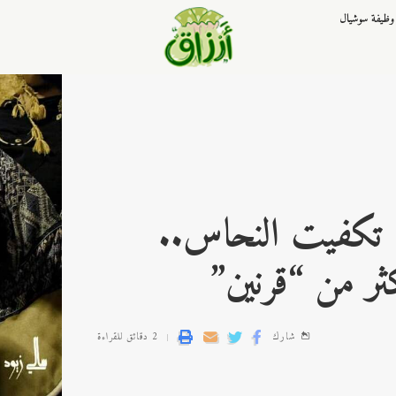
وظيفة سوشيال
 تكفيت النحاس..
ر من “قرنين”
شارك
2 دقائق للقراءة