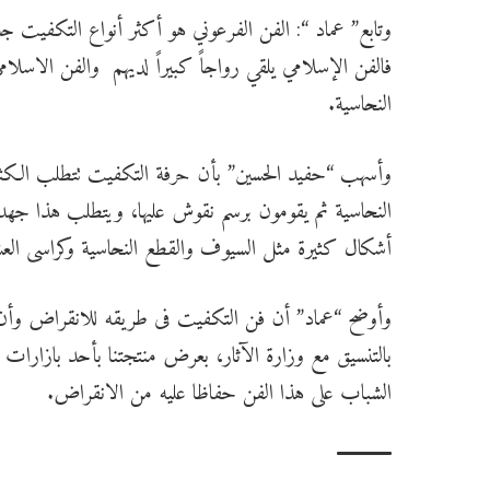
وتابع” عماد “: الفن الفرعوني هو أكثر أنواع التكفيت جذ
فالفن الإسلامي يلقي رواجاً كبيراً لديهم والفن الاسلا
النحاسية.
وأسهب “حفيد الحسين” بأن حرفة التكفيت تتطلب الك
النحاسية ثم يقومون برسم نقوش عليها، ويتطلب هذا جهدا
أشكال كثيرة مثل السيوف والقطع النحاسية وكراسى الع
وأوضح “عماد” أن فن التكفيت فى طريقه للانقراض وأن من
بالتنسيق مع وزارة الآثار، بعرض منتجتنا بأحد بازار
الشباب على هذا الفن حفاظا عليه من الانقراض.