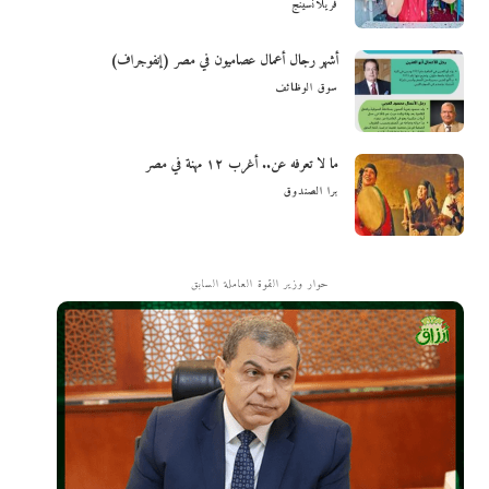
فريلانسينج
أشهر رجال أعمال عصاميون في مصر (إنفوجراف)
سوق الوظائف
ما لا تعرفه عن.. أغرب ١٢ مهنة في مصر
برا الصندوق
حوار وزير القوة العاملة السابق