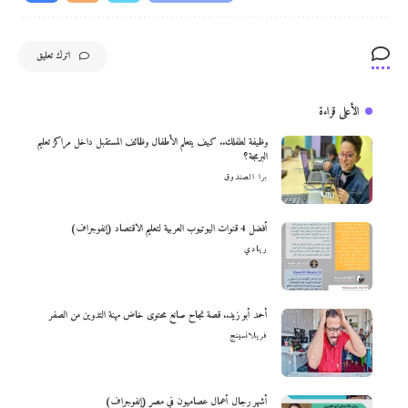
اترك تعليق
الأعلى قراءة
وظيفة لطفلك.. كيف يتعلم الأطفال وظائف المستقبل داخل مراكز تعليم
البرمجة؟
برا الصندوق
أفضل 4 قنوات اليوتيوب العربية لتعليم الاقتصاد (إنفوجراف)
ريادي
أحمد أبو زيد.. قصة نجاح صانع محتوى خاض مهنة التدوين من الصفر
فريلانسينج
أشهر رجال أعمال عصاميون في مصر (إنفوجراف)