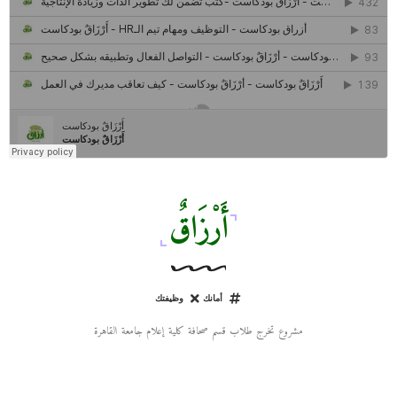
كل ما تريد معرفته عن مشروع "رواد 2030″
مركز جروان للثقافة والفنون | نموذج المركز القروي الريادي في الثقافة
أَرْزَاقٌ
أمانك
وظيفتك
مشروع تخرج طلاب قسم صحافة كلية إعلام جامعة القاهرة