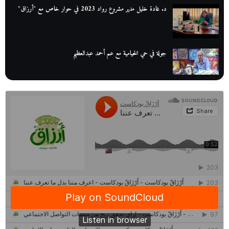
د. غادة خليل مدير مشروع رواد 2023 في حوار خاص مع "أرزاق"
جولة في حي الخيامية مع عم أحمد عبدالعظيم
عم عوض| قصة كفاح بائع كتب تبدأ بالأُمية
أقدم مطحن بن في مصر| يكشف لنا أسرار صناعة البن
منح وزارة الاتصالات وتكنولوجيا المعلومات| طريقك الأمثل نحو تطوير
ذاتك
حصاد 2022 لمشروع "رواد 2030″