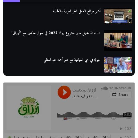
أشهر مواقع العمل الحر العربية والعالمية
د. غادة خليل مدير مشروع رواد 2023 في حوار خاص مع "أرزاق"
جولة في حي الخيامية مع عم أحمد عبدالعظيم
عم عوض| قصة كفاح بائع كتب تبدأ بالأُمية
أقدم مطحن بن في مصر| يكشف لنا أسرار صناعة البن
منح وزارة الاتصالات وتكنولوجيا المعلومات| طريقك الأمثل نحو تطوير
ذاتك