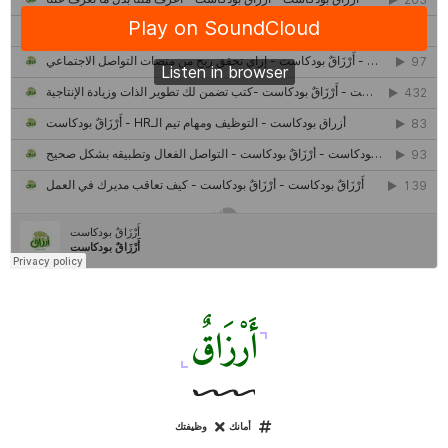
حصاد 2022 لمشروع "رواد 2030″
كل ما تريد معرفته عن مشروع "رواد 2030″
مركز جروان للثقافة والفنون | نموذج المركز القروي الريادي في الثقافة
أَرْزَاقٌ
أمانك
وظيفتك