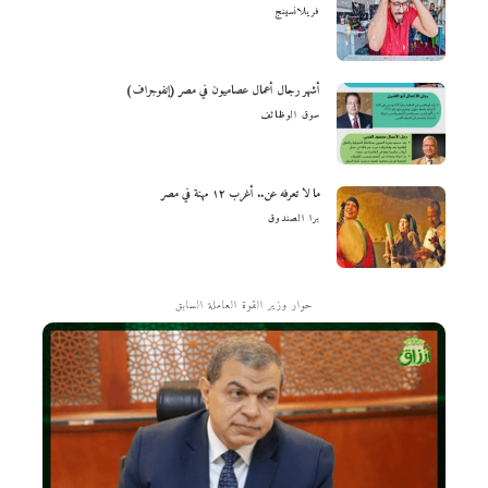
فريلانسينج
أشهر رجال أعمال عصاميون في مصر (إنفوجراف)
سوق الوظائف
ما لا تعرفه عن.. أغرب ١٢ مهنة في مصر
برا الصندوق
حوار وزير القوة العاملة السابق