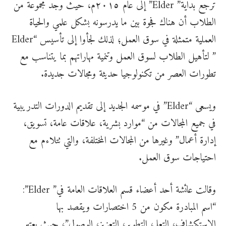
ترجع بداية” Elder” إلى عام ٢٠١٥م، حيث وجد مجموعة من
الطلاب أن هناك فجوة بين ما يدرسونه بشكل علمي والحياة
العملية متمثلة في سوق العمل؛ لذلك لجأوا إلى تأسيس “Elder
” لتأهيل الطلاب لسوق العمل وتنمية مهاراتهم بما يتناسب مع
تطورات العصر من تكنولوجيا حديثة ومجالات جديدة.
ويسعى “Elder” في موسمه الجديد إلى تقديم الدورات التدريبية
في جميع المجالات من “موارد بشرية، علاقات عامة، تسويق،
إدارة أعمال” وغيرها من المجالات المختلفة، والتي تتلاءم مع
احتياجات سوق العمل.
وقالت عائشة أحد أعضاء قسم العلاقات العامة في” Elder”:
“اسم المبادرة مكون من 5 اختصارات ويقصد بها
الاستكشاف، التعلم، التطوير، التعزيز، الوصول”، حيث يعتبر