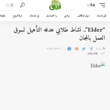
Aa
طور نفسك
سوق الوظائف
ريادي
برا الصندوق
في خدمتك
فريلانسينج
وظيفة 
“Elder”.. نشاط طلابي هدفه التأهيل لسوق
العمل بالمجان
2 دقائق للقراءة
شارك
كتب :
غادة عادل