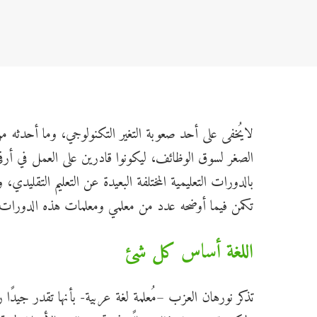
لايُخفى على أحد صعوبة التغير التكنولوجي، وما أحدثه م
الصغر لسوق الوظائف، ليكونوا قادرين على العمل في أرق
بالدورات التعليمية المختلفة البعيدة عن التعليم التقليد
تكمن فيما أوضحه عدد من معلمي ومعلمات هذه الدورات التي
اللغة أساس كل شئ
تذكر نورهان العزب –مُعلمة لغة عربية- بأنها تقدر جيدًا ر