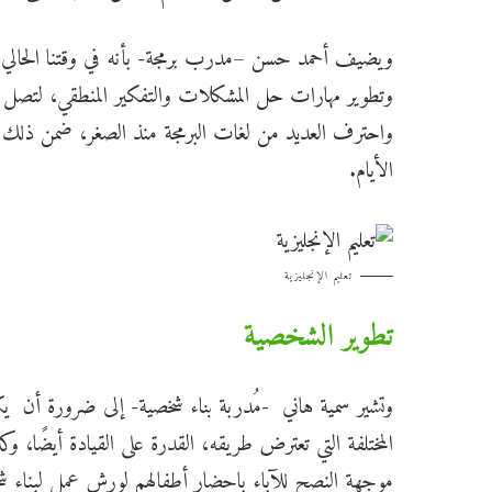
ويضيف أحمد حسن –مدرب برمجة- بأنه في وقتنا الحالي ت
وتطوير مهارات حل المشكلات والتفكير المنطقي، لتصل إ
واحترف العديد من لغات البرمجة منذ الصغر، ضمن ذلك 
الأيام.
تعليم الإنجليزية
تطوير الشخصية
وتشير سمية هاني -مُدربة بناء شخصية- إلى ضرورة أن ي
المختلفة التي تعترض طريقه، القدرة على القيادة أيضًا، 
موجهة النصح للآباء باحضار أطفالهم لورش عمل لبناء شخ