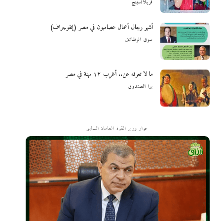
فريلانسينج
أشهر رجال أعمال عصاميون في مصر (إنفوجراف)
سوق الوظائف
ما لا تعرفه عن.. أغرب ١٢ مهنة في مصر
برا الصندوق
حوار وزير القوة العاملة السابق