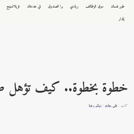
طور نفسك
سوق الوظائف
ريادي
برا الصندوق
في خدمتك
فريلانسينج
إنذار
خطوة بخطوة.. كيف تؤهل ط
كتب :
تقى حامد
نهال رضا