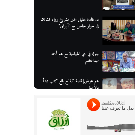
د. غادة خليل مدير مشروع رواد 2023
في حوار خاص مع "أرزاق"
جولة في حي الخيامية مع عم أحمد
عبدالعظيم
عم عوض| قصة كفاح بائع كتب تبدأ
بالأُمية
أقدم مطحن بن في مصر| يكشف لنا
أسرار صناعة البن