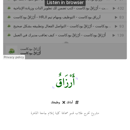
كل ما تريد معرفته عن مشروع "رواد 2030″
مركز جروان للثقافة والفنون | نموذج المركز القروي الريادي في الثقافة
أَرْزَاقٌ
أمانك
وظيفتك
مشروع تخرج طلاب قسم صحافة كلية إعلام جامعة القاهرة