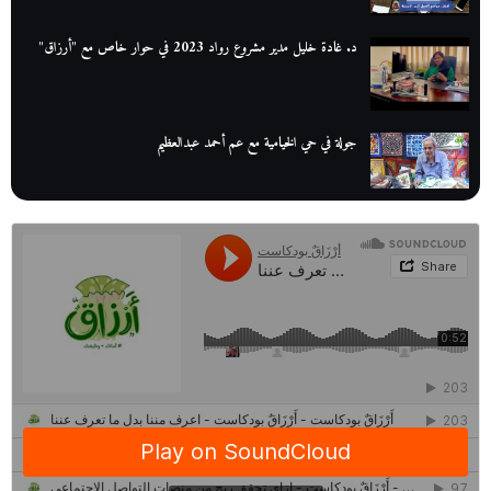
د. غادة خليل مدير مشروع رواد 2023 في حوار خاص مع "أرزاق"
جولة في حي الخيامية مع عم أحمد عبدالعظيم
عم عوض| قصة كفاح بائع كتب تبدأ بالأُمية
أقدم مطحن بن في مصر| يكشف لنا أسرار صناعة البن
منح وزارة الاتصالات وتكنولوجيا المعلومات| طريقك الأمثل نحو تطوير
ذاتك
حصاد 2022 لمشروع "رواد 2030″