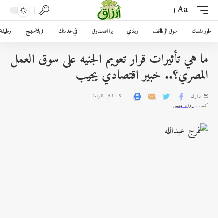
Aa
طور نفسك
سوق الوظائف
ريادي
برا الصندوق
في خدمتك
فريلانسينج
وظيفة 
ما هي تأثيرات قرار تعويم الجنيه على سوق العمل
المصري؟.. خبير اقتصادي يجيب
5 دقائق للقراءة
شارك
كتب :
روان عيسى