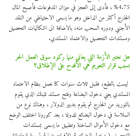
4.75% ، فأدى إلى العجز في ميزان المدفوعات فأصبح المال
الخارج أكثر من الداخل وهو ما يسمى الاحتياطي من النقد
الأجنبي ودوره السحب منه، بالاضافة الى اشكاليات التحصيل
ومستندات التحصيل والاعتماد المستندي.
هل نعتبر الأزمة التي يعاني منها ركود سوق العمل الحر
بسبب قرار التعويم هي الأفدح على الإطلاق؟
ليست بالطبع، فقبل ثلاث سنوات كنا نعمل بنظام الاعتماد
المستندي يعني دخول البضاعة وفتح مستند للبنك الذي يقوم
بالتوريد من الخارج ثم يقوم بتدبير الدولار ، وهناك نوع من
السلاسة في دخول البضائع للدولة ، بعد كورونا اختلف الوضع
مع دخول الأموال الساخنة وتطبيق ما يسمى بمستندات
التحصيل ( دخول البضائع ثم الإفراج عنها ثم تسوية للمعادلة)