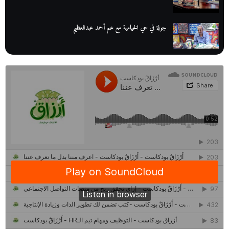
جولة في حي الخيامية مع عم أحمد عبدالعظيم
عم عوض| قصة كفاح بائع كتب تبدأ بالأُمية
أقدم مطحن بن في مصر| يكشف لنا أسرار صناعة البن
منح وزارة الاتصالات وتكنولوجيا المعلومات| طريقك الأمثل نحو تطوير
ذاتك
حصاد 2022 لمشروع "رواد 2030″
كل ما تريد معرفته عن مشروع "رواد 2030″