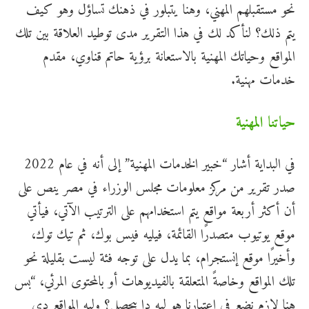
نحو مستقبلهم المهني، وهنا يتبلور في ذهنك تساؤل وهو كيف
يتم ذلك؟ لنأكد لك في هذا التقرير مدى توطيد العلاقة بين تلك
المواقع وحياتك المهنية بالاستعانة برؤية حاتم قناوي، مقدم
خدمات مهنية.
حياتنا المهنية
في البداية أشار “خبير الخدمات المهنية” إلى أنه في عام 2022
صدر تقرير من مركز معلومات مجلس الوزراء في مصر ينص على
أن أكثر أربعة مواقع يتم استخدامهم على الترتيب الآتي، فيأتي
موقع يوتيوب متصدرًا القائمة، فيليه فيس بوك، ثم تيك توك،
وأخيرًا موقع إنستجرام، بما يدل على توجه فئة ليست بقليلة نحو
تلك المواقع وخاصةً المتعلقة بالفيديوهات أو بالمحتوى المرئي، “بس
هنا لازم نضع في اعتبارنا هو ليه دا بيحصل؟ وليه المواقع دي