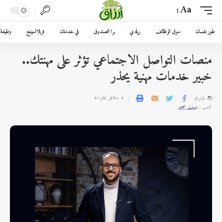
Aa
طور نفسك
سوق الوظائف
ريادي
برا الصندوق
في خدمتك
فريلانسينج
وظيفة 
منصات التواصل الاجتماعي تؤثر على مهنتك..
خبير خدمات مهنية يحذر
4 دقائق للقراءة
شارك
كتب :
بسنت محمد