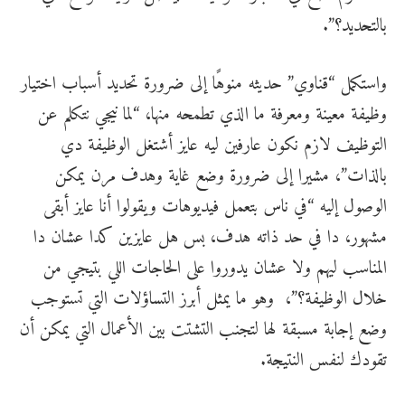
بالتحديد؟”.
واستكمل “قناوي” حديثه منوهًا إلى ضرورة تحديد أسباب اختيار
وظيفة معينة ومعرفة ما الذي تطمحه منها، “لما نيجي نتكلم عن
التوظيف لازم نكون عارفين ليه عايز أشتغل الوظيفة دي
بالذات”، مشيرا إلى ضرورة وضع غاية وهدف مرن يمكن
الوصول إليه “في ناس بتعمل فيديوهات ويقولوا أنا عايز أبقى
مشهور، دا في حد ذاته هدف، بس هل عايزين كدا عشان دا
المناسب ليهم ولا عشان يدوروا على الحاجات اللي بتيجي من
خلال الوظيفة؟”، وهو ما يمثل أبرز التساؤلات التي تستوجب
وضع إجابة مسبقة لها لتجنب التشتت بين الأعمال التي يمكن أن
تقودك لنفس النتيجة.