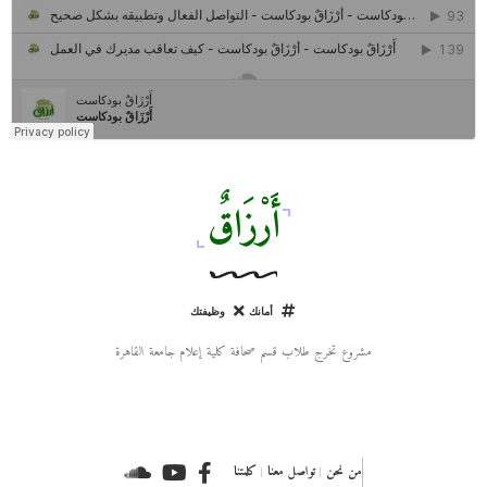
مركز جروان للثقافة والفنون | نموذج المركز القروي الريادي في الثقافة
أَرْزَاقٌ
أمانك
وظيفتك
مشروع تخرج طلاب قسم صحافة كلية إعلام جامعة القاهرة
من نحن
تواصل معنا
كلمتنا