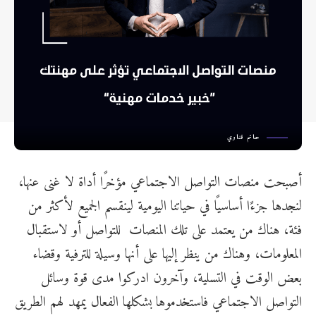
حاتم قناوي
أصبحت منصات التواصل الاجتماعي مؤخرًا أداة لا غنى عنها،
لنجدها جزءًا أساسيًا في حياتنا اليومية لينقسم الجميع لأكثر من
فئة، هناك من يعتمد على تلك المنصات للتواصل أو لاستقبال
المعلومات، وهناك من ينظر إليها على أنها وسيلة للترفية وقضاء
بعض الوقت في التسلية، وآخرون ادركوا مدى قوة وسائل
التواصل الاجتماعي فاستخدموها بشكلها الفعال يمهد لهم الطريق