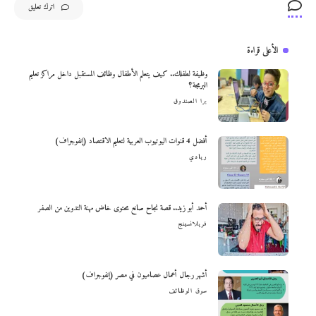
اترك تعليق
الأعلى قراءة
وظيفة لطفلك.. كيف يتعلم الأطفال وظائف المستقبل داخل مراكز تعليم
البرمجة؟
برا الصندوق
أفضل 4 قنوات اليوتيوب العربية لتعليم الاقتصاد (إنفوجراف)
ريادي
أحمد أبو زيد.. قصة نجاح صانع محتوى خاض مهنة التدوين من الصفر
فريلانسينج
أشهر رجال أعمال عصاميون في مصر (إنفوجراف)
سوق الوظائف