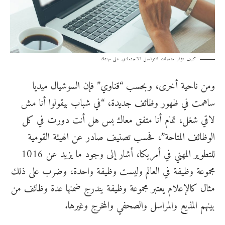
كيف تؤثر منصات التواصل الاجتماعي على مهنتك
ومن ناحية أخرى، وبحسب “قناوي” فإن السوشيال ميديا
ساهمت في ظهور وظائف جديدة، “في شباب بيقولوا أنا مش
لاقي شغل، تمام أنا متفق معاك بس هل أنت دورت في كل
الوظائف المتاحة”، فحسب تصنيف صادر عن الهيئة القومية
للتطوير المهني في أمريكا، أشار إلى وجود ما يزيد عن 1016
مجموعة وظيفة في العالم وليست وظيفة واحدة، وضرب على ذلك
مثال كالإعلام يعتبر مجموعة وظيفة يندرج ضمنها عدة وظائف من
بينهم المذيع والمراسل والصحفي والمخرج وغيرها.