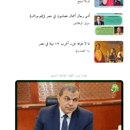
فريلانسينج
أشهر رجال أعمال عصاميون في مصر (إنفوجراف)
سوق الوظائف
ما لا تعرفه عن.. أغرب ١٢ مهنة في مصر
برا الصندوق
حوار وزير القوة العاملة السابق