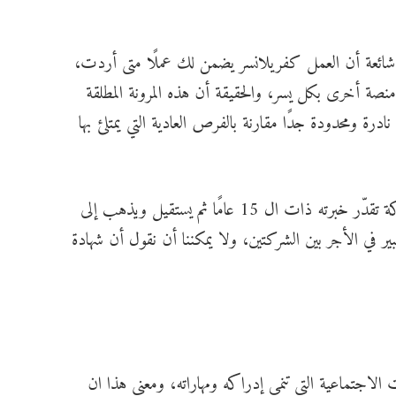
رة شائعة أن العمل كفريلانسر يضمن لك عملًا متى أردت،
نصة أخرى بكل يسر، والحقيقة أن هذه المرونة المطلقة
 ومحدودة جدًا مقارنة بالفرص العادية التي يمتلئ بها
فالمرونة المطلقة في هذا المجال أشبه بمهندس يعمل في شركة تقدّر خبرته ذات ال 15 عامًا ثم يستقيل ويذهب إلى
 في الأجر بين الشركتين، ولا يمكننا أن نقول أن شهادة
اجتماعية التي تنمي إدراكه ومهاراته، ومعنى هذا ان