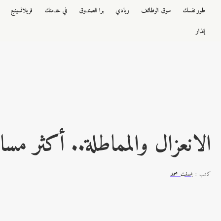
طور نفسك
سوق الوظائف
ريادي
برا الصندوق
في خدمتك
فريلانسينج
إنذار
الانعزال والمماطلة.. أكثر مساو
كتب :
بسنت محمد