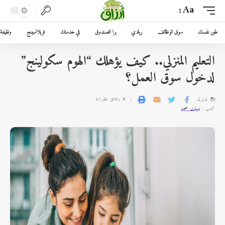
Aa
طور نفسك
سوق الوظائف
ريادي
برا الصندوق
في خدمتك
فريلانسينج
وظيفة 
التعليم المنزلي.. كيف يؤهلك “الهوم سكولينج”
لدخول سوق العمل؟
8 دقائق للقراءة
شارك
كتب :
بسنت محمد