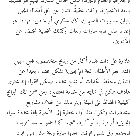
والجغرافيا والعلوم وغيرها، لكن العامل المشترك بينهم هو تقديمها
باللغة الإنجليزية، وذلك تحقيقًا للتميز عن باقي أطفال الجيل
بتباين مستويات التعليم إن كان حكومي أو خاص، فهدفنا هو
إعداد طفل لديه مهارات ولغات وكذلك شخصية تختلف عن
الآخرين.
علاوة على ذلك نقدم أكثر من برنامج متخصص، فعلى سبيل
المثال نعلم الأطفال اللغة الإنجليزية بشكل مختلف بعيدًا عن
التلقين وحفظ الكلمات أو بمنهج محدد، فيمكن القول إنه محتوى
هادف يتمكن في نهايته من خدمة المجتمع، ومن ضمن تلك البرامج
كيفية الحفاظ على البيئة ويتم ذلك من خلال مشاريع
ومحاضرات وتكون منذ أول خطوة إلى الأخيرة بلغة محددة سواء
إنجليزية أو فرنسية أو ألمانية، “فهما كدا عملوا حاجة كويسة
للمجتمع وفي نفس الوقت اتعلموا مهارة ولغة مش بس مجرد