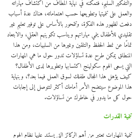
والتفكير السليم، فتمكنه في نهاية المطاف من اكتشاف مهاراته
والعمل على تنميتها وتطويعها حسب اهتماماته، هناك عدة أسباب
دفعت لظهور هذه الفكرة، وتتمحور بالأساس على توفير تعليم غير
تقليدي للأطفال ينمي مهاراتهم ويناسب تكوينهم العقلي، والابتعاد
تمامًا عن نمط الحفظ والتلقين وغيرها من السلبيات، ومن هذا
المنطلق يمكن طرح عدة تساؤلات تدور حول ما هي المهارات
التي يسعى الهوم سكولينج اكتسابها وتطويرها لدى الأطفال؟
كيف يؤهل هذا المجال طفلك لسوق العمل فيما بعد؟، وبنهاية
هذا الموضوع سيتضح الأمر أمامك أكثر لتتوصل إلى إجابات
حول كل ما يدور في خاطرك من تساؤلات.
تنمية القدرات
تنمية المهارات تعتبر من أهم الركائز التي يستند عليها نظام الهوم