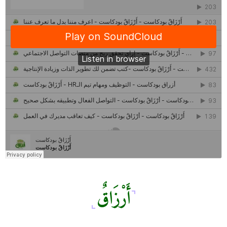
منح وزارة الاتصالات وتكنولوجيا المعلومات| طريقك الأمثل نحو تطوير
ذاتك
حصاد 2022 لمشروع "رواد 2030″
كل ما تريد معرفته عن مشروع "رواد 2030″
مركز جروان للثقافة والفنون | نموذج المركز القروي الريادي في الثقافة
أَرْزَاقٌ