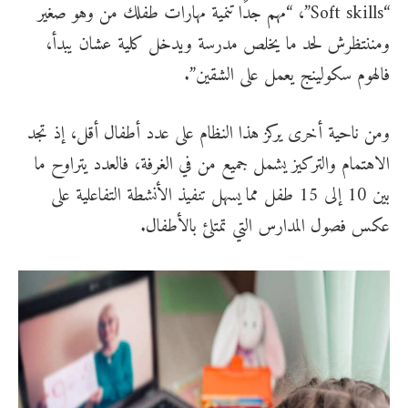
“Soft skills”، “مهم جدًا تنمية مهارات طفلك من وهو صغير
ومننتظرش لحد ما يخلص مدرسة ويدخل كلية عشان يبدأ،
فالهوم سكولينج يعمل على الشقين”.
ومن ناحية أخرى يركز هذا النظام على عدد أطفال أقل، إذ تجد
الاهتمام والتركيز يشمل جميع من في الغرفة، فالعدد يتراوح ما
بين 10 إلى 15 طفل مما يسهل تنفيذ الأنشطة التفاعلية على
عكس فصول المدارس التي تمتلئ بالأطفال.