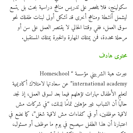
سكولينج، فلا ينحصر على تدريس مناهج دراسية بحت بل يتسع
ليشمل أنشطة ومناهج أخرى قد تشكل أولى لبنات طفلك نحو
سوق العمل، ففي وقتنا الحالي لا يقتصر العمل على سن أو
مرحلة محددة، فمن يمتلك المهارة والخبرة يمتلك المستقبل.
محتوى هادف
عبرت هبة الشربيني مؤسسة “Homeschool
international academy” عن سعادتها لامتلاك أكاديمية
لتعليم الأطفال مهارات تؤهلهم فيما بعد لسوق العمل، إذ نجد
حاليًا أن الشباب غير مؤهلين تمامًا لذلك، “في شركات مش
لاقية موظفين، أو في كفاءات مش لاقية شغل”، كما نضع في
اعتبارنا أن هذا الطفل سيصبح في يوم ما موظف أو مسئول،