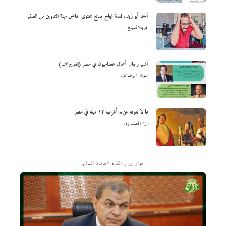
أحمد أبو زيد.. قصة نجاح صانع محتوى خاض مهنة التدوين من الصفر
فريلانسينج
أشهر رجال أعمال عصاميون في مصر (إنفوجراف)
سوق الوظائف
ما لا تعرفه عن.. أغرب ١٢ مهنة في مصر
برا الصندوق
حوار وزير القوة العاملة السابق