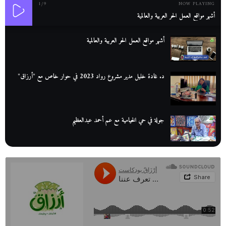
1
/9
NOW PLAYING
أشهر مواقع العمل الحر العربية والعالمية
أشهر مواقع العمل الحر العربية والعالمية
د. غادة خليل مدير مشروع رواد 2023 في حوار خاص مع "أرزاق"
جولة في حي الخيامية مع عم أحمد عبدالعظيم
عم عوض| قصة كفاح بائع كتب تبدأ بالأُمية
أقدم مطحن بن في مصر| يكشف لنا أسرار صناعة البن