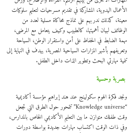
المهارات الأخرى من بينهم الرسم، القراءة والإطلاع، ورش
الأعمال اليدوية، المشاركة في تقديم مسرحيات لتعليم سلوكيات
معينة، كذلك ندربهم على نماذج محاكاة مسلية لعدد من
الوظائف لبيان أهميتها، كالطبيب وكيف يتعامل مع المرضى،
مهمة الضابط في الحفاظ على أمن واستقرار الوطن، السياحة
وتعريفهم بأشهر المزارات السياحية المصرية، يهدف في النهاية إلى
تنمية مهارتي البحث وتطوير الذات داخل الطفل.
بصرية وحسية
ونجد فكرة الهوم سكولينج عند هند إبراهيم مؤسسة أكاديمية
“Knowledge universe” تتمحور حول الطرق التي تجعل
وقت طفلك متوازن ما بين التعليم الأكاديمي الخاص بالمدارس،
وفي ذات الوقت اكتساب مهارات جديدة بواسطة دورات