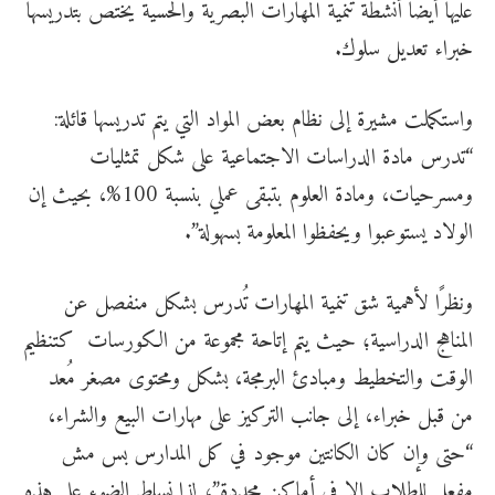
عليها أيضًا أنشطة تنمية المهارات البصرية والحسية يختص بتدريسها
خبراء تعديل سلوك.
واستكملت مشيرة إلى نظام بعض المواد التي يتم تدريسها قائلة:
“تدرس مادة الدراسات الاجتماعية على شكل تمثليات
ومسرحيات، ومادة العلوم بتبقى عملي بنسبة 100%، بحيث إن
الولاد يستوعبوا ويحفظوا المعلومة بسهولة”.
ونظرًا لأهمية شق تنمية المهارات تُدرس بشكل منفصل عن
المناهج الدراسية؛ حيث يتم إتاحة مجموعة من الكورسات كتنظيم
الوقت والتخطيط ومبادئ البرمجة، بشكل ومحتوى مصغر مُعد
من قبل خبراء، إلى جانب التركيز على مهارات البيع والشراء،
“حتى وإن كان الكانتين موجود في كل المدارس بس مش
مفعل للطلاب إلا في أماكن محددة”، لذا نسلط الضوء على هذه