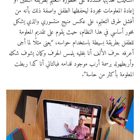
استكملت حديثها مشددة على خطورة التعليم بطريقة التلقين أو
إعادة المعلومات مجردة ليحفظها الطفل واصفة ذلك بأنه من
أفشل طرق التعليم، على عكس منهج منتسوري والذي يشكل
محور أساسي في هذا النظام؛ حيث يقوم على تقديم المعلومة
للطفل بطريقة بسيطة باستخدام حواسه، “يعنى مثلًا لما أجى
أعرفه حرف الألف أنا بخليه يلمس الحرف وكمان يشوف شكله
وأربطهوله برسمة أرنب موجود قدامه فبالتالي أنا كدا ربطت
المعلومة بأكثر من حاسة”.