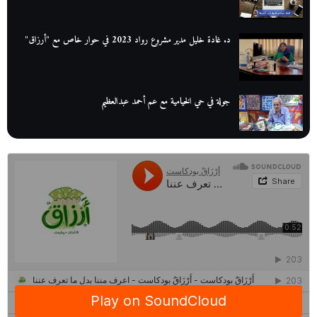
د. غادة خليل مدير مشروع رواد 2023 في حوار خاص مع "أرزاق"
جولة في حي الخيامية مع عم أحمد عبدالعظيم
عم عوض| قصة كفاح بائع كتب تبدأ بالأُمية
أقدم مطحن بن في مصر| يكشف لنا أسرار صناعة البن
منح وزارة الاتصالات وتكنولوجيا المعلومات| طريقك الأمثل نحو تطوير
ذاتك
حصاد 2022 لمشروع "رواد 2030″