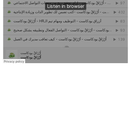
كل ما تريد معرفته عن مشروع "رواد 2030″
مركز جروان للثقافة والفنون | نموذج المركز القروي الريادي في الثقافة
أَرْزَاقٌ
أمانك
وظيفتك
مشروع تخرج طلاب قسم صحافة كلية إعلام جامعة القاهرة