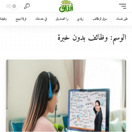
طور نفسك
سوق الوظائف
ريادي
برا الصندوق
في خدمتك
فريلانسينج
وظيفة 
الوسم:
وظائف بدون خبرة