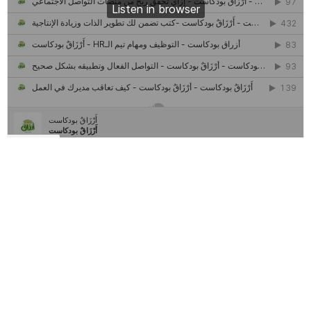
كل ما تريد معرفته عن مشروع "رواد 2030″
مركز جروان للثقافة والفنون | نموذج المركز القروي الريادي في الثقافة
أَرْزَاقٌ
أمانك
وظيفتك
مشروع تخرج طلاب قسم صحافة كلية إعلام جامعة القاهرة