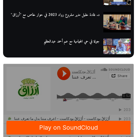
د. غادة خليل مدير مشروع رواد 2023 في حوار خاص مع "أرزاق"
جولة في حي الخيامية مع عم أحمد عبدالعظيم
عم عوض| قصة كفاح بائع كتب تبدأ بالأُمية
أقدم مطحن بن في مصر| يكشف لنا أسرار صناعة البن
منح وزارة الاتصالات وتكنولوجيا المعلومات| طريقك الأمثل نحو تطوير
ذاتك
حصاد 2022 لمشروع "رواد 2030″