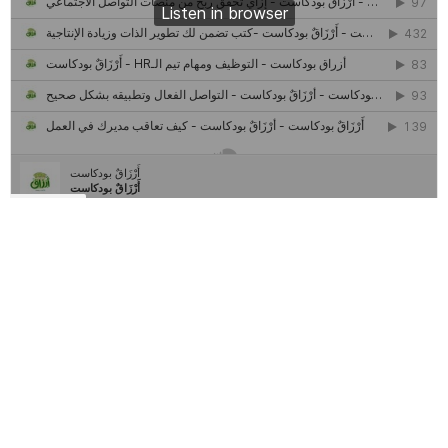
كل ما تريد معرفته عن مشروع "رواد 2030″
مركز جروان للثقافة والفنون | نموذج المركز القروي الريادي في الثقافة
أَرْزَاقٌ
أمانك
وظيفتك
مشروع تخرج طلاب قسم صحافة كلية إعلام جامعة القاهرة