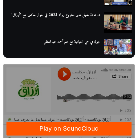
د. غادة خليل مدير مشروع رواد 2023 في حوار خاص مع "أرزاق"
جولة في حي الخيامية مع عم أحمد عبدالعظيم
عم عوض| قصة كفاح بائع كتب تبدأ بالأُمية
أقدم مطحن بن في مصر| يكشف لنا أسرار صناعة البن
منح وزارة الاتصالات وتكنولوجيا المعلومات| طريقك الأمثل نحو تطوير
ذاتك
حصاد 2022 لمشروع "رواد 2030″