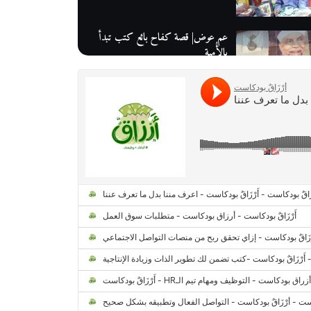
عم عوض| قصة كفاح بائع كتب تبدأ
بالأُمية
أقدم مطحن بن في مصر| يكشف لنا
أسرار صناعة البن
منح وزارة الاتصالات وتكنولوجيا
المعلومات| طريقك الأمثل نحو تطوير
ذاتك
حصاد 2022 لمشروع "رواد 2030″
كل ما تريد معرفته عن مشروع "رواد