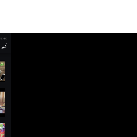
YING
أشهر م