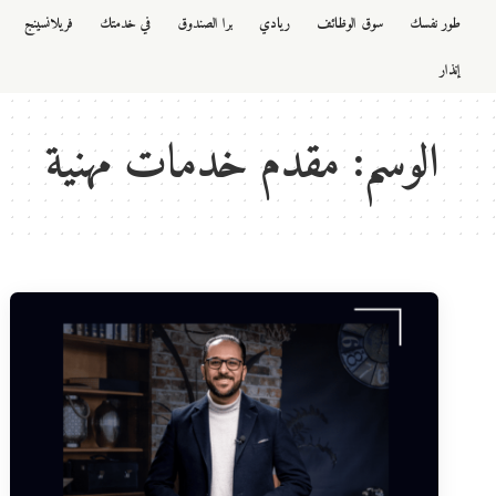
طور نفسك
سوق الوظائف
ريادي
برا الصندوق
في خدمتك
فريلانسينج
إنذار
الوسم:
مقدم خدمات مهنية