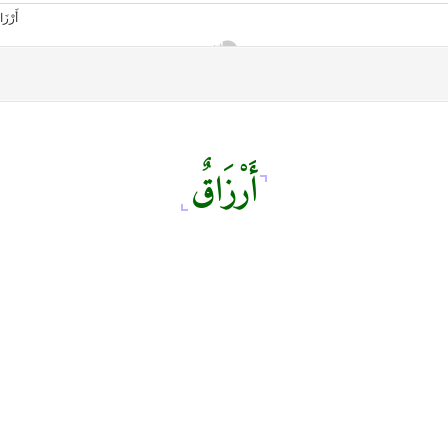
أَرْزَاقٌ
أمانك
وظيفتك
مشروع تخرج طلاب قسم صحافة كلية إعلام جامعة القاهرة
من نحن
تواصل معنا
كلمتنا