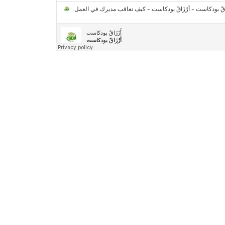
2030″
مركز جروان للثقافة والفنون | نموذج المركز
القروي الريادي في الثقافة