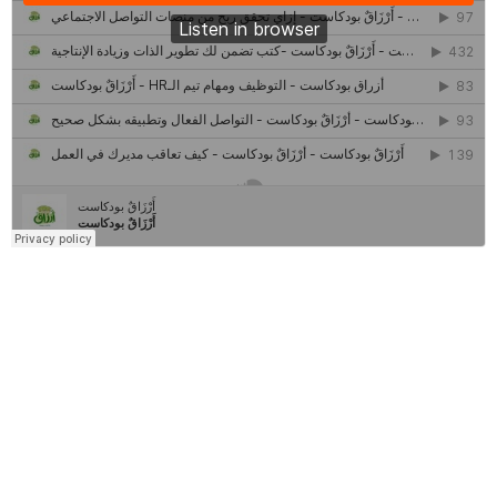
كل ما تريد معرفته عن مشروع "رواد 2030″
مركز جروان للثقافة والفنون | نموذج المركز القروي الريادي في الثقافة
أَرْزَاقٌ
أمانك
وظيفتك
مشروع تخرج طلاب قسم صحافة كلية إعلام جامعة القاهرة