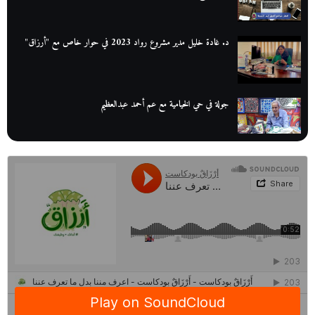
د. غادة خليل مدير مشروع رواد 2023 في حوار خاص مع "أرزاق"
جولة في حي الخيامية مع عم أحمد عبدالعظيم
عم عوض| قصة كفاح بائع كتب تبدأ بالأُمية
أقدم مطحن بن في مصر| يكشف لنا أسرار صناعة البن
منح وزارة الاتصالات وتكنولوجيا المعلومات| طريقك الأمثل نحو تطوير
ذاتك
حصاد 2022 لمشروع "رواد 2030″