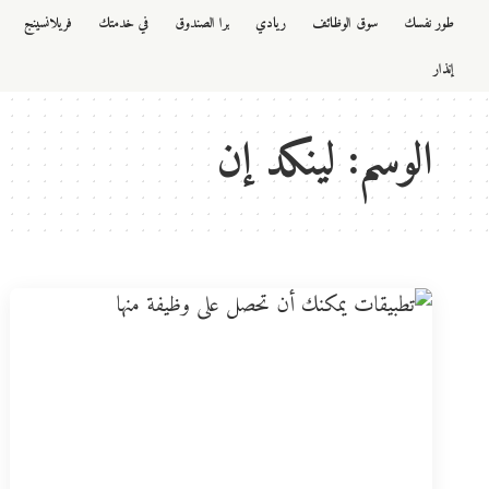
طور نفسك
سوق الوظائف
ريادي
برا الصندوق
في خدمتك
فريلانسينج
إنذار
الوسم:
لينكد إن