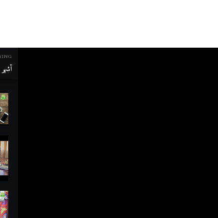
YING
أشهر م