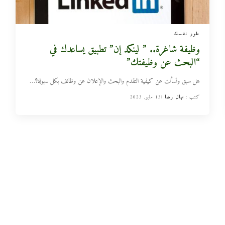
طور نفسك
وظيفة شاغرة.. ” لينكد إن” تطبيق يساعدك في
“البحث عن وظيفتك”
هل سبق وتسألت عن كيفية التقدم والبحث والإعلان عن وظائف بكل سهولة؟
…
كتب :
نهال رضا
13 مايو, 2023