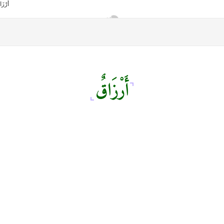
أَرْزَاقٌ
أمانك
وظيفتك
مشروع تخرج طلاب قسم صحافة كلية إعلام جامعة القاهرة
من نحن
تواصل معنا
كلمتنا