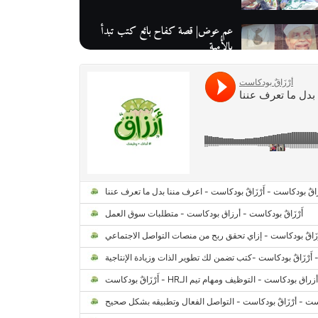
عم عوض| قصة كفاح بائع كتب تبدأ
بالأُمية
أقدم مطحن بن في مصر| يكشف لنا
أسرار صناعة البن
منح وزارة الاتصالات وتكنولوجيا
المعلومات| طريقك الأمثل نحو تطوير
ذاتك
حصاد 2022 لمشروع "رواد 2030″
كل ما تريد معرفته عن مشروع "رواد