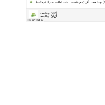
2030″
مركز جروان للثقافة والفنون | نموذج المركز
القروي الريادي في الثقافة