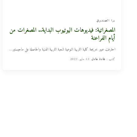
برا الصندوق
المصغراتية: فيديوهات اليوتيوب البداية.. المصغرات من
أيام الفراعنة
احترفت عبير خريجة كلية التربية النوعية شعبة التربية الفنية والحاصلة على ماجيستير
…
كتب :
غادة عادل
13 مايو, 2023