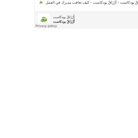
2030″
مركز جروان للثقافة والفنون | نموذج المركز
القروي الريادي في الثقافة