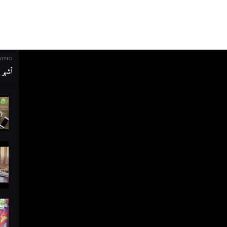
YING
أشهر م