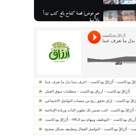
عم عوض| قصة كفاح بائع كتب تبدأ
بالأُمية
أقدم مطحن بن في مصر| يكشف لنا
أسرار صناعة البن
منح وزارة الاتصالات وتكنولوجيا
المعلومات| طريقك الأمثل نحو تطوير
ذاتك
حصاد 2022 لمشروع "رواد 2030″
كل ما تريد معرفته عن مشروع "رواد