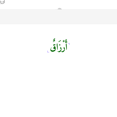
أَرْزَاقٌ
أمانك
وظيفتك
مشروع تخرج طلاب قسم صحافة كلية إعلام جامعة القاهرة
من نحن
تواصل معنا
كلمتنا