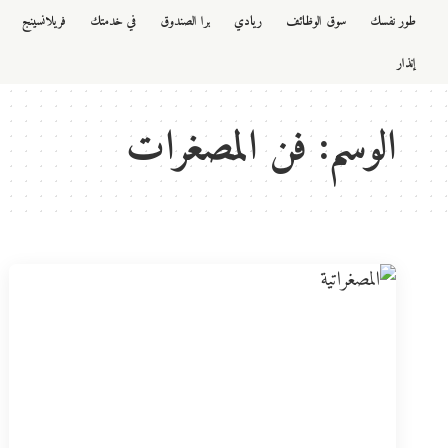
طور نفسك
سوق الوظائف
ريادي
برا الصندوق
في خدمتك
فريلانسينج
إنذار
الوسم:
فن المصغرات