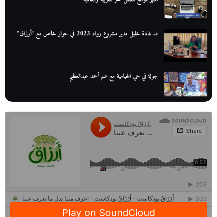
د. غادة خليل مدير مشروع رواد 2023 في حوار خاص مع "أرزاق"
جولة في حي الخيامية مع عم أحمد عبدالعظيم
عم عوض| قصة كفاح بائع كتب تبدأ بالأُمية
أقدم مطحن بن في مصر| يكشف لنا أسرار صناعة البن
منح وزارة الاتصالات وتكنولوجيا المعلومات| طريقك الأمثل نحو تطوير
ذاتك
حصاد 2022 لمشروع "رواد 2030″