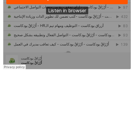
كل ما تريد معرفته عن مشروع "رواد 2030″
مركز جروان للثقافة والفنون | نموذج المركز القروي الريادي في الثقافة
أَرْزَاقٌ
أمانك
وظيفتك
مشروع تخرج طلاب قسم صحافة كلية إعلام جامعة القاهرة