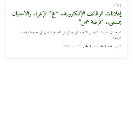
إنذار
إعلانات الوظائف الإلكترونية.. “فخ” الإغراء والاحتيال
بمسمى.. “فرصة عمل”
استحدثت منصات التواصل الاجتماعي جرائم على المجتمع تلاعبت في معاييرها وقيمه
الراسخة
…
كتب :
فاطمة حامد
غادة عادل
10 مايو, 2023