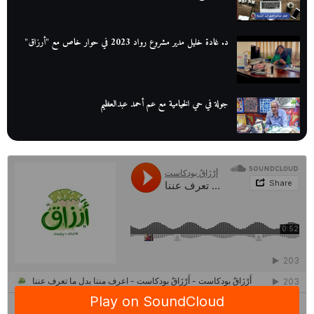
د. غادة خليل مدير مشروع رواد 2023 في حوار خاص مع "أرزاق"
جولة في حي الخيامية مع عم أحمد عبدالعظيم
عم عوض| قصة كفاح بائع كتب تبدأ بالأُمية
أقدم مطحن بن في مصر| يكشف لنا أسرار صناعة البن
منح وزارة الاتصالات وتكنولوجيا المعلومات| طريقك الأمثل نحو تطوير
ذاتك
حصاد 2022 لمشروع "رواد 2030″