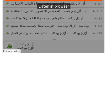
كل ما تريد معرفته عن مشروع "رواد 2030″
مركز جروان للثقافة والفنون | نموذج المركز القروي الريادي في الثقافة
أَرْزَاقٌ
أمانك
وظيفتك
مشروع تخرج طلاب قسم صحافة كلية إعلام جامعة القاهرة