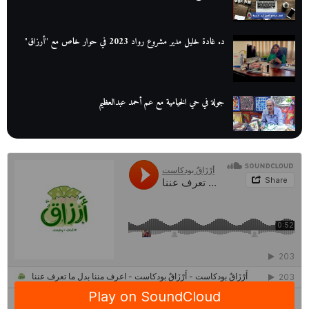
د. غادة خليل مدير مشروع رواد 2023 في حوار خاص مع "أرزاق"
جولة في حي الخيامية مع عم أحمد عبدالعظيم
عم عوض| قصة كفاح بائع كتب تبدأ بالأُمية
أقدم مطحن بن في مصر| يكشف لنا أسرار صناعة البن
منح وزارة الاتصالات وتكنولوجيا المعلومات| طريقك الأمثل نحو تطوير
ذاتك
حصاد 2022 لمشروع "رواد 2030″