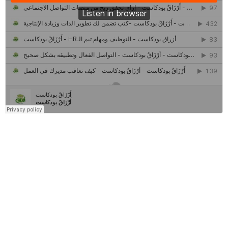
كل ما تريد معرفته عن مشروع "رواد 2030″
مركز جروان للثقافة والفنون | نموذج المركز القروي الريادي في الثقافة
أَرْزَاقٌ
أمانك
وظيفتك
مشروع تخرج طلاب قسم صحافة كلية إعلام جامعة القاهرة