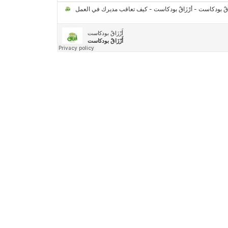
2030″
مركز جروان للثقافة والفنون | نموذج المركز
القروي الريادي في الثقافة