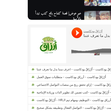
عم عوض| قصة كفاح بائع كتب تبدأ
بالأُمية
أقدم مطحن بن في مصر| يكشف لنا
أسرار صناعة البن
منح وزارة الاتصالات وتكنولوجيا
المعلومات| طريقك الأمثل نحو تطوير
ذاتك
حصاد 2022 لمشروع "رواد 2030″
كل ما تريد معرفته عن مشروع "رواد