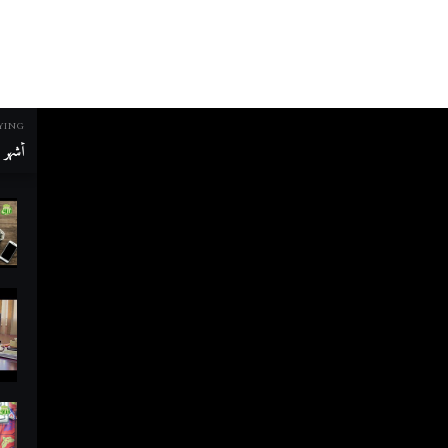
YING
أشهر م