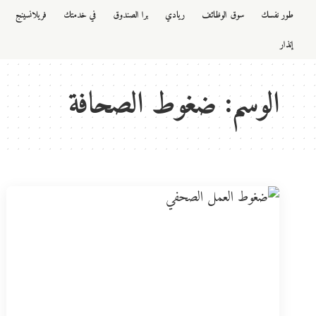
طور نفسك
سوق الوظائف
ريادي
برا الصندوق
في خدمتك
فريلانسينج
إنذار
الوسم:
ضغوط الصحافة