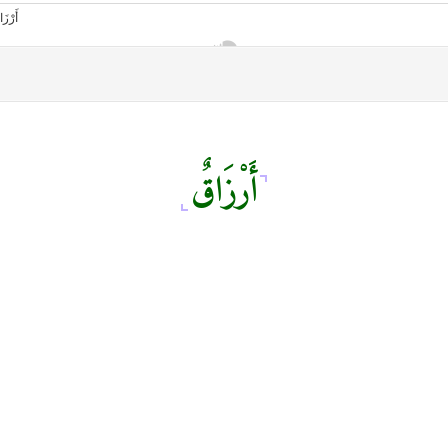
أَرْزَاقٌ
أمانك
وظيفتك
مشروع تخرج طلاب قسم صحافة كلية إعلام جامعة القاهرة
من نحن
تواصل معنا
كلمتنا