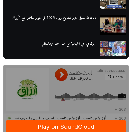
د. غادة خليل مدير مشروع رواد 2023 في حوار خاص مع "أرزاق"
جولة في حي الخيامية مع عم أحمد عبدالعظيم
عم عوض| قصة كفاح بائع كتب تبدأ بالأُمية
أقدم مطحن بن في مصر| يكشف لنا أسرار صناعة البن
منح وزارة الاتصالات وتكنولوجيا المعلومات| طريقك الأمثل نحو تطوير
ذاتك
حصاد 2022 لمشروع "رواد 2030″