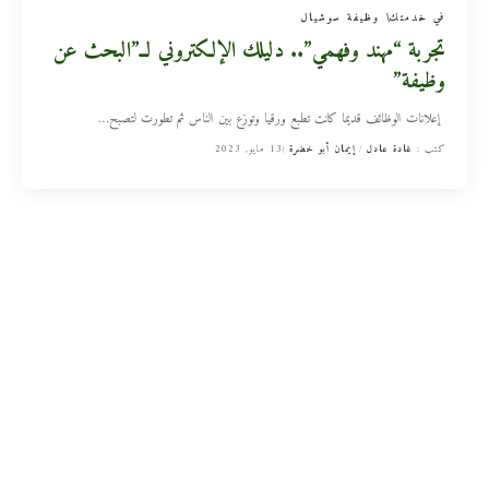
في خدمتك
وظيفة سوشيال
تجربة “مهند وفهمي”.. دليلك الإلكتروني لــ”البحث عن
وظيفة”
إعلانات الوظائف قديما كانت تطبع ورقيا وتوزع بين الناس ثم تطورت لتصبح
…
كتب :
غادة عادل
إيمان أبو خضرة
13 مايو, 2023