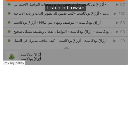
كل ما تريد معرفته عن مشروع "رواد 2030″
مركز جروان للثقافة والفنون | نموذج المركز القروي الريادي في الثقافة
أَرْزَاقٌ
أمانك
وظيفتك
مشروع تخرج طلاب قسم صحافة كلية إعلام جامعة القاهرة