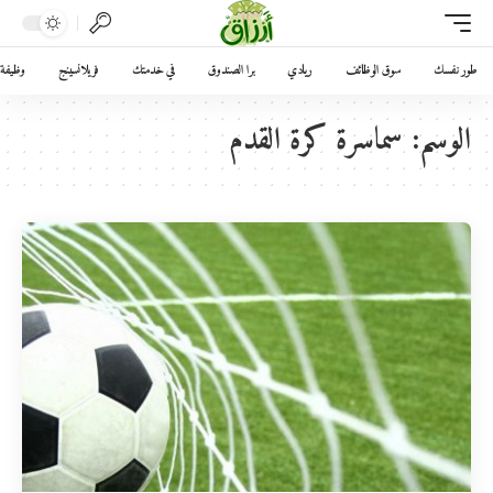
طور نفسك
سوق الوظائف
ريادي
برا الصندوق
في خدمتك
فريلانسينج
وظيفة 
الوسم:
سماسرة كرة القدم