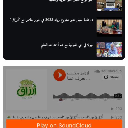
د. غادة خليل مدير مشروع رواد 2023 في حوار خاص مع "أرزاق"
جولة في حي الخيامية مع عم أحمد عبدالعظيم
عم عوض| قصة كفاح بائع كتب تبدأ بالأُمية
أقدم مطحن بن في مصر| يكشف لنا أسرار صناعة البن
منح وزارة الاتصالات وتكنولوجيا المعلومات| طريقك الأمثل نحو تطوير
ذاتك
حصاد 2022 لمشروع "رواد 2030″