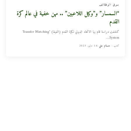
سوق الوظائف
“السمسار” و”وكيل اللاعبين” .. مهن خفية في عالم كرة
القدم
كشفت دراسة قام بها الاتحاد الدولي لكرة القدم (الفيفا) "Transfer Matching
…
System
كتب :
حسام علي
14 مايو, 2023