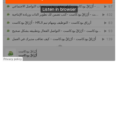
كل ما تريد معرفته عن مشروع "رواد 2030″
مركز جروان للثقافة والفنون | نموذج المركز القروي الريادي في الثقافة
أَرْزَاقٌ
أمانك
وظيفتك
مشروع تخرج طلاب قسم صحافة كلية إعلام جامعة القاهرة