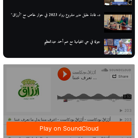
د. غادة خليل مدير مشروع رواد 2023 في حوار خاص مع "أرزاق"
جولة في حي الخيامية مع عم أحمد عبدالعظيم
عم عوض| قصة كفاح بائع كتب تبدأ بالأُمية
أقدم مطحن بن في مصر| يكشف لنا أسرار صناعة البن
منح وزارة الاتصالات وتكنولوجيا المعلومات| طريقك الأمثل نحو تطوير
ذاتك
حصاد 2022 لمشروع "رواد 2030″