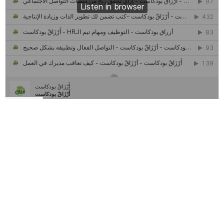
كل ما تريد معرفته عن مشروع "رواد 2030″
مركز جروان للثقافة والفنون | نموذج المركز القروي الريادي في الثقافة
أَرْزَاقٌ
أمانك
وظيفتك
مشروع تخرج طلاب قسم صحافة كلية إعلام جامعة القاهرة