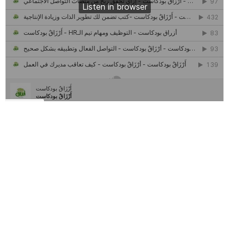
كل ما تريد معرفته عن مشروع "رواد 2030″
مركز جروان للثقافة والفنون | نموذج المركز القروي الريادي في الثقافة
أَرْزَاقٌ
أمانك
وظيفتك
مشروع تخرج طلاب قسم صحافة كلية إعلام جامعة القاهرة