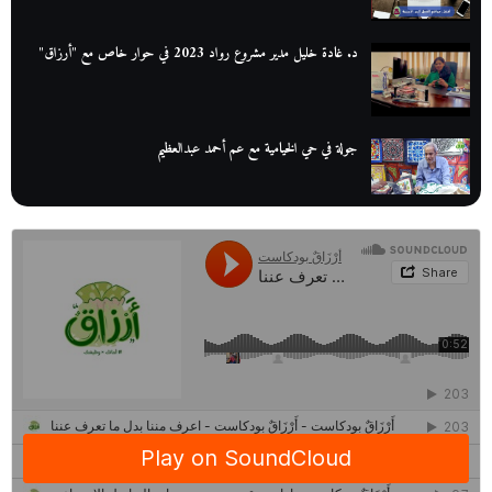
د. غادة خليل مدير مشروع رواد 2023 في حوار خاص مع "أرزاق"
جولة في حي الخيامية مع عم أحمد عبدالعظيم
عم عوض| قصة كفاح بائع كتب تبدأ بالأُمية
أقدم مطحن بن في مصر| يكشف لنا أسرار صناعة البن
منح وزارة الاتصالات وتكنولوجيا المعلومات| طريقك الأمثل نحو تطوير
ذاتك
حصاد 2022 لمشروع "رواد 2030″