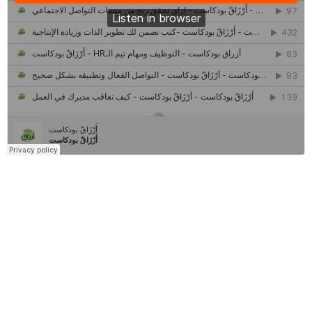
كل ما تريد معرفته عن مشروع "رواد 2030″
مركز جروان للثقافة والفنون | نموذج المركز القروي الريادي في الثقافة
أَرْزَاقٌ
أمانك
وظيفتك
مشروع تخرج طلاب قسم صحافة كلية إعلام جامعة القاهرة