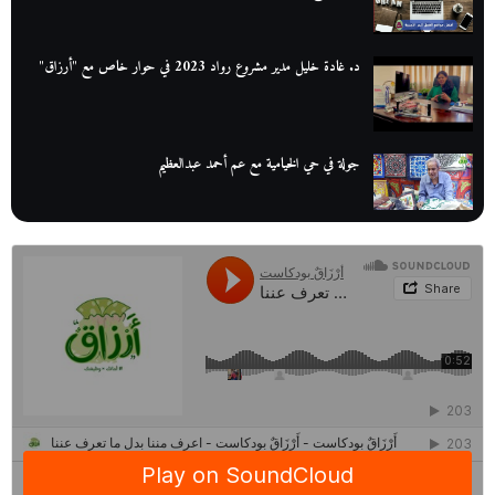
د. غادة خليل مدير مشروع رواد 2023 في حوار خاص مع "أرزاق"
جولة في حي الخيامية مع عم أحمد عبدالعظيم
عم عوض| قصة كفاح بائع كتب تبدأ بالأُمية
أقدم مطحن بن في مصر| يكشف لنا أسرار صناعة البن
منح وزارة الاتصالات وتكنولوجيا المعلومات| طريقك الأمثل نحو تطوير
ذاتك
حصاد 2022 لمشروع "رواد 2030″