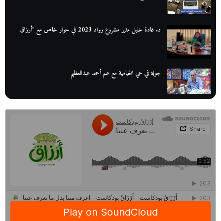
د. غادة خليل مدير مشروع رواد 2023 في حوار خاص مع "أرزاق"
جولة في حي الخيامية مع عم أحمد عبدالعظيم
عم عوض| قصة كفاح بائع كتب تبدأ بالأُمية
أقدم مطحن بن في مصر| يكشف لنا أسرار صناعة البن
منح وزارة الاتصالات وتكنولوجيا المعلومات| طريقك الأمثل نحو تطوير
ذاتك
حصاد 2022 لمشروع "رواد 2030″