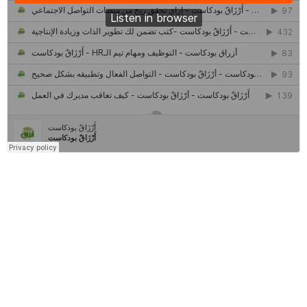
كل ما تريد معرفته عن مشروع "رواد 2030″
مركز جروان للثقافة والفنون | نموذج المركز القروي الريادي في الثقافة
أَرْزَاقٌ
أمانك
وظيفتك
مشروع تخرج طلاب قسم صحافة كلية إعلام جامعة القاهرة