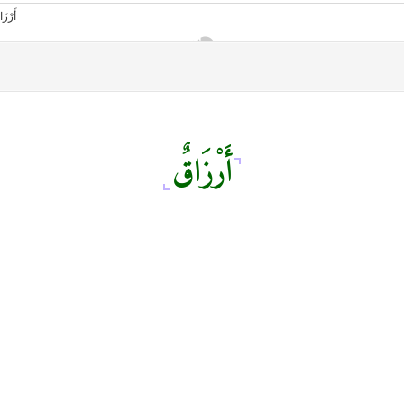
أَرْزَاقٌ
أمانك
وظيفتك
مشروع تخرج طلاب قسم صحافة كلية إعلام جامعة القاهرة
من نحن
تواصل معنا
كلمتنا