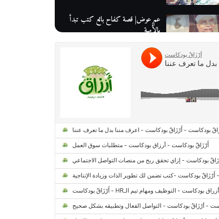
عم عوض| قصة كفاح بائع كتب تبدأ
بالأُمية
أقدم مطحن بن في مصر| يكشف لنا
أسرار صناعة البن
منح وزارة الاتصالات وتكنولوجيا
المعلومات| طريقك الأمثل نحو تطوير
ذاتك
حصاد 2022 لمشروع "رواد 2030″
كل ما تريد معرفته عن مشروع "رواد
2030″