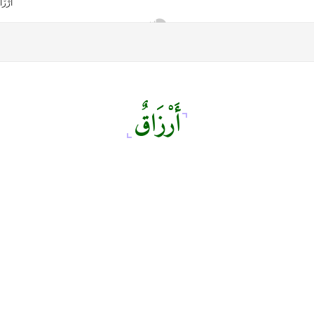
أَرْزَاقٌ
أمانك
وظيفتك
مشروع تخرج طلاب قسم صحافة كلية إعلام جامعة القاهرة
من نحن
تواصل معنا
كلمتنا