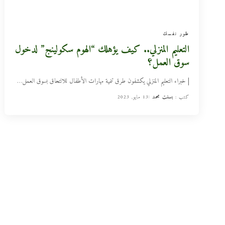
طور نفسك
التعليم المنزلي.. كيف يؤهلك “الهوم سكولينج” لدخول
سوق العمل؟
| خبراء التعليم المنزلي يكشفون طرق تنمية مهارات الأطفال للالتحاق بسوق العمل
…
كتب :
بسنت محمد
13 مايو, 2023