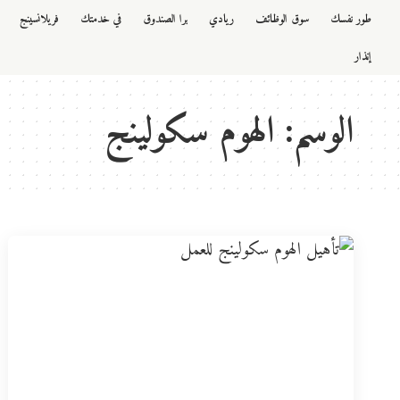
طور نفسك
سوق الوظائف
ريادي
برا الصندوق
في خدمتك
فريلانسينج
إنذار
الوسم:
الهوم سكولينج