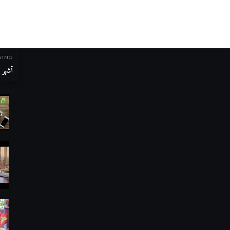
YING
أشهر م