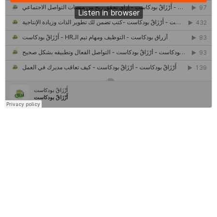
كل ما تريد معرفته عن مشروع "رواد 2030″
مركز جروان للثقافة والفنون | نموذج المركز القروي الريادي في الثقافة
أَرْزَاقٌ
أمانك
وظيفتك
مشروع تخرج طلاب قسم صحافة كلية إعلام جامعة القاهرة