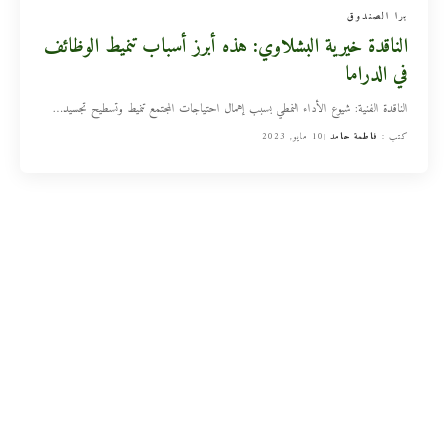
برا الصندوق
الناقدة خيرية البشلاوي: هذه أبرز أسباب تنميط الوظائف
في الدراما
الناقدة الفنية: شيوع الأداء النمطي بسبب إهمال احتياجات المجتمع تنميط وتسطيح تجسيد
…
كتب :
فاطمة حامد
10 مايو, 2023