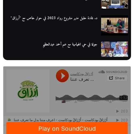
د. غادة خليل مدير مشروع رواد 2023 في حوار خاص مع "أرزاق"
جولة في حي الخيامية مع عم أحمد عبدالعظيم
عم عوض| قصة كفاح بائع كتب تبدأ بالأُمية
أقدم مطحن بن في مصر| يكشف لنا أسرار صناعة البن
منح وزارة الاتصالات وتكنولوجيا المعلومات| طريقك الأمثل نحو تطوير
ذاتك
حصاد 2022 لمشروع "رواد 2030″