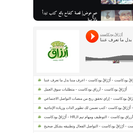
عم عوض| قصة كفاح بائع كتب تبدأ
بالأُمية
أقدم مطحن بن في مصر| يكشف لنا
أسرار صناعة البن
منح وزارة الاتصالات وتكنولوجيا
المعلومات| طريقك الأمثل نحو تطوير
ذاتك
حصاد 2022 لمشروع "رواد 2030″
كل ما تريد معرفته عن مشروع "رواد