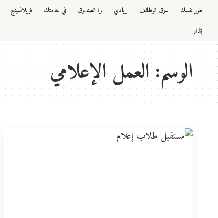
طور نفسك
سوق الوظائف
ريادي
برا الصندوق
في خدمتك
فريلانسينج
إنذار
الوسم:
العمل الإعلامي