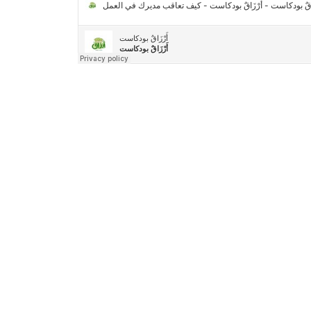
2030″
مركز جروان للثقافة والفنون | نموذج المركز
القروي الريادي في الثقافة