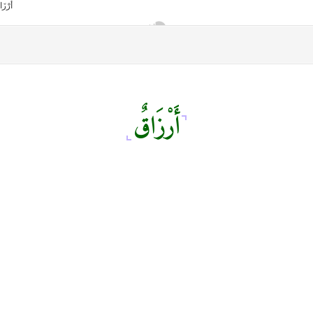
أَرْزَاقٌ
أمانك
وظيفتك
مشروع تخرج طلاب قسم صحافة كلية إعلام جامعة القاهرة
من نحن
تواصل معنا
كلمتنا