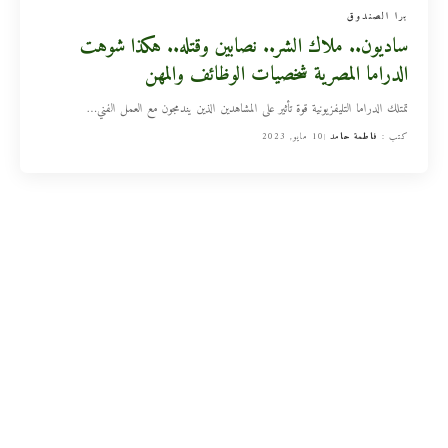
برا الصندوق
ساديون.. ملاك الشر.. نصابين وقتله.. هكذا شوهت
الدراما المصرية شخصيات الوظائف والمهن
تمتلك الدراما التليفزيونية قوة تأثير على المشاهدين الذين يندمجون مع العمل الفني
…
كتب :
فاطمة حامد
10 مايو, 2023