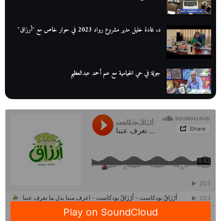
د. غادة خليل مدير مشروع رواد 2023 في حوار خاص مع "أرزاق"
جولة في حي الخيامية مع عم أحمد عبدالعظيم
عم عوض| قصة كفاح بائع كتب تبدأ بالأُمية
أقدم مطحن بن في مصر| يكشف لنا أسرار صناعة البن
منح وزارة الاتصالات وتكنولوجيا المعلومات| طريقك الأمثل نحو تطوير
ذاتك
حصاد 2022 لمشروع "رواد 2030″