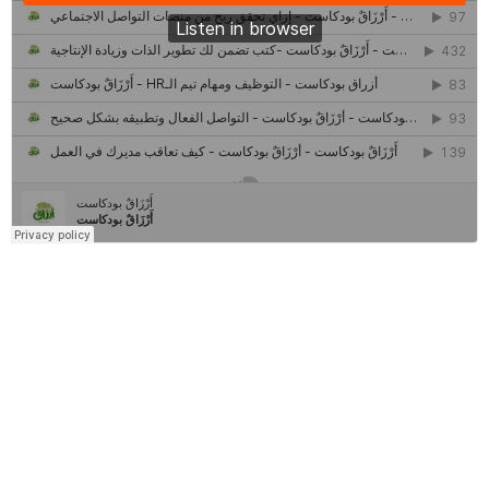
كل ما تريد معرفته عن مشروع "رواد 2030″
مركز جروان للثقافة والفنون | نموذج المركز القروي الريادي في الثقافة
أَرْزَاقٌ
أمانك
وظيفتك
مشروع تخرج طلاب قسم صحافة كلية إعلام جامعة القاهرة