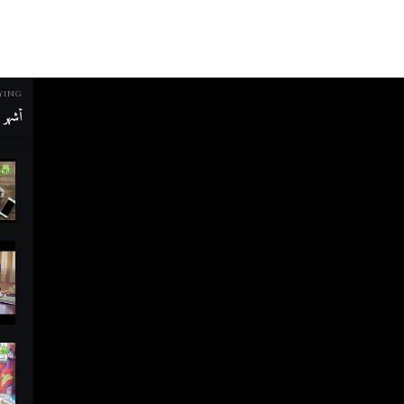
YING
أشهر م