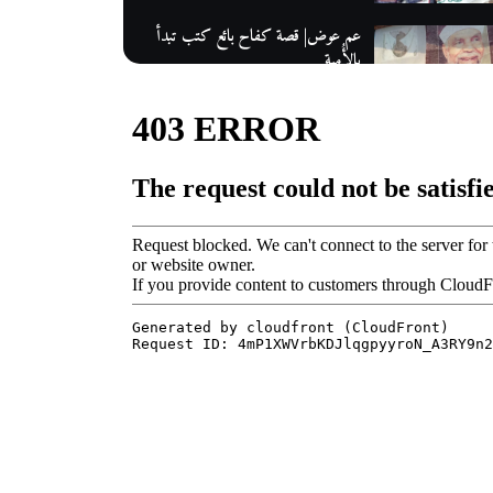
عم عوض| قصة كفاح بائع كتب تبدأ
بالأُمية
أقدم مطحن بن في مصر| يكشف لنا
أسرار صناعة البن
منح وزارة الاتصالات وتكنولوجيا
المعلومات| طريقك الأمثل نحو تطوير
ذاتك
حصاد 2022 لمشروع "رواد 2030″
كل ما تريد معرفته عن مشروع "رواد
2030″