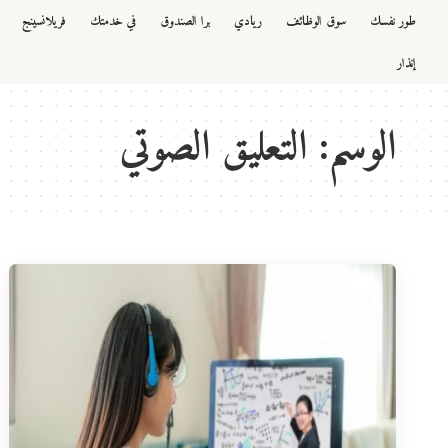
طور نفسك
سوق الوظائف
ريادي
برا الصندوق
في خدمتك
فريلانسينج
إنذار
الوسم:
التعليق الصوتي