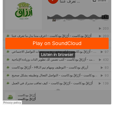
أقدم مطحن بن في مصر| يكشف لنا أسرار صناعة البن
منح وزارة الاتصالات وتكنولوجيا المعلومات| طريقك الأمثل نحو تطوير
ذاتك
حصاد 2022 لمشروع "رواد 2030″
كل ما تريد معرفته عن مشروع "رواد 2030″
مركز جروان للثقافة والفنون | نموذج المركز القروي الريادي في الثقافة