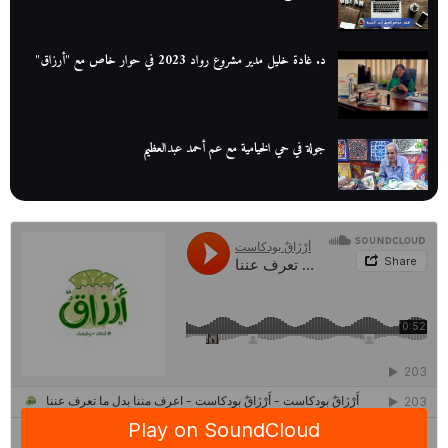
د. غادة خليل مدير مشروع رواد 2023 في حوار خاص مع "أرزاق"
جولة في حي الخيامية مع عم أحمد عبدالعظيم
عم عوض| قصة كفاح بائع كتب تبدأ بالأُمية
أقدم مطحن بن في مصر| يكشف لنا أسرار صناعة البن
منح وزارة الاتصالات وتكنولوجيا المعلومات| طريقك الأمثل نحو تطوير
ذاتك
حصاد 2022 لمشروع "رواد 2030″