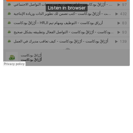
كل ما تريد معرفته عن مشروع "رواد 2030″
مركز جروان للثقافة والفنون | نموذج المركز القروي الريادي في الثقافة
أَرْزَاقٌ
أمانك
وظيفتك
مشروع تخرج طلاب قسم صحافة كلية إعلام جامعة القاهرة