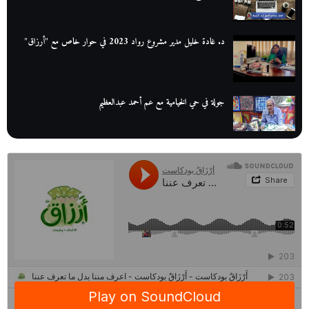
د. غادة خليل مدير مشروع رواد 2023 في حوار خاص مع "أرزاق"
جولة في حي الخيامية مع عم أحمد عبدالعظيم
عم عوض| قصة كفاح بائع كتب تبدأ بالأُمية
أقدم مطحن بن في مصر| يكشف لنا أسرار صناعة البن
منح وزارة الاتصالات وتكنولوجيا المعلومات| طريقك الأمثل نحو تطوير
ذاتك
حصاد 2022 لمشروع "رواد 2030″