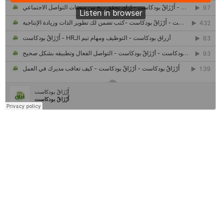
كل ما تريد معرفته عن مشروع "رواد 2030″
مركز جروان للثقافة والفنون | نموذج المركز القروي الريادي في الثقافة
أَرْزَاقٌ
أمانك
وظيفتك
مشروع تخرج طلاب قسم صحافة كلية إعلام جامعة القاهرة