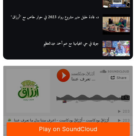
د. غادة خليل مدير مشروع رواد 2023 في حوار خاص مع "أرزاق"
جولة في حي الخيامية مع عم أحمد عبدالعظيم
عم عوض| قصة كفاح بائع كتب تبدأ بالأُمية
أقدم مطحن بن في مصر| يكشف لنا أسرار صناعة البن
منح وزارة الاتصالات وتكنولوجيا المعلومات| طريقك الأمثل نحو تطوير
ذاتك
حصاد 2022 لمشروع "رواد 2030″