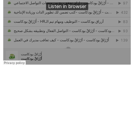
كل ما تريد معرفته عن مشروع "رواد 2030″
مركز جروان للثقافة والفنون | نموذج المركز القروي الريادي في الثقافة
أَرْزَاقٌ
أمانك
وظيفتك
مشروع تخرج طلاب قسم صحافة كلية إعلام جامعة القاهرة