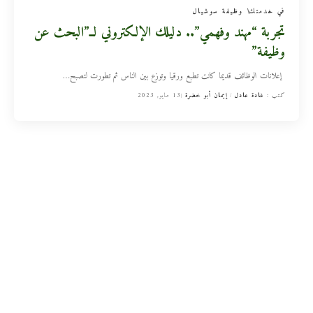
في خدمتك
وظيفة سوشيال
تجربة “مهند وفهمي”.. دليلك الإلكتروني لــ”البحث عن
وظيفة”
إعلانات الوظائف قديما كانت تطبع ورقيا وتوزع بين الناس ثم تطورت لتصبح
…
كتب :
غادة عادل
إيمان أبو خضرة
13 مايو, 2023