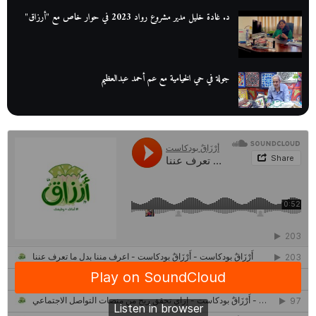
د. غادة خليل مدير مشروع رواد 2023 في حوار خاص مع "أرزاق"
جولة في حي الخيامية مع عم أحمد عبدالعظيم
عم عوض| قصة كفاح بائع كتب تبدأ بالأُمية
أقدم مطحن بن في مصر| يكشف لنا أسرار صناعة البن
منح وزارة الاتصالات وتكنولوجيا المعلومات| طريقك الأمثل نحو تطوير
ذاتك
حصاد 2022 لمشروع "رواد 2030″