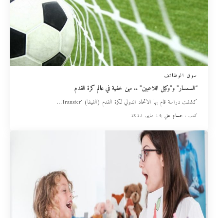
سوق الوظائف
“السمسار” و”وكيل اللاعبين” .. مهن خفية في عالم كرة القدم
كشفت دراسة قام بها الاتحاد الدولي لكرة القدم (الفيفا) "Transfer
…
كتب :
حسام علي
14 مايو, 2023