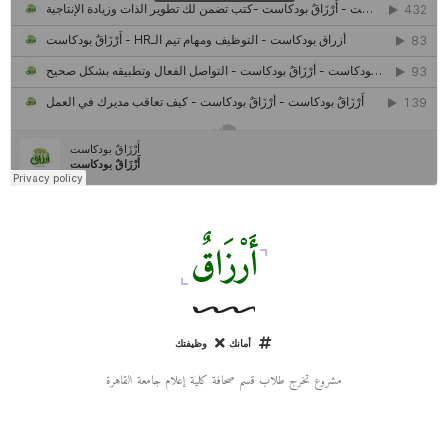
كل ما تريد معرفته عن مشروع "رواد 2030″
مركز جروان للثقافة والفنون | نموذج المركز القروي الريادي في الثقافة
أَرْزَاقٌ
أمانك
وظيفتك
مشروع تخرج طلاب قسم صحافة كلية إعلام جامعة القاهرة