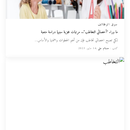
سوق الوظائف
ما وراء “أخصائي التخاطب”.. مرتبات مجزية سببها دراسة متعبة
لكي تصبح اخصائي تخاطب فإن من أهم الخطوات واضمنها والأساس
…
كتب :
حسام علي
14 مايو, 2023