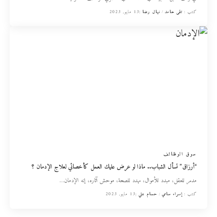
كتب :
تقى حامد
نهال رضا
13 مايو, 2023
سوق الوظائف
“أرزاق” تسأل الشباب.. ماذا لو عرض عليك العمل كأخصائي لعلاج الإدمان ؟
مدمر للعقل، مبدد للأموال، مهدد للصحة، موحش آثاره، إنه الإدمان
…
كتب :
إسراء سامي
حسام علي
13 مايو, 2023