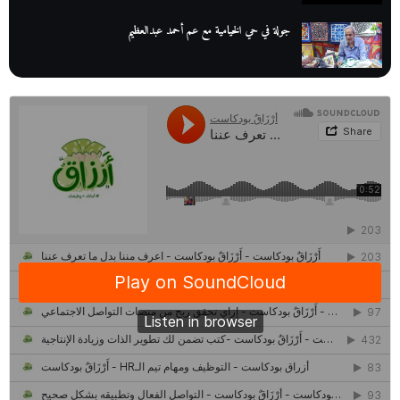
جولة في حي الخيامية مع عم أحمد عبدالعظيم
عم عوض| قصة كفاح بائع كتب تبدأ بالأُمية
أقدم مطحن بن في مصر| يكشف لنا أسرار صناعة البن
منح وزارة الاتصالات وتكنولوجيا المعلومات| طريقك الأمثل نحو تطوير
ذاتك
حصاد 2022 لمشروع "رواد 2030″
كل ما تريد معرفته عن مشروع "رواد 2030″