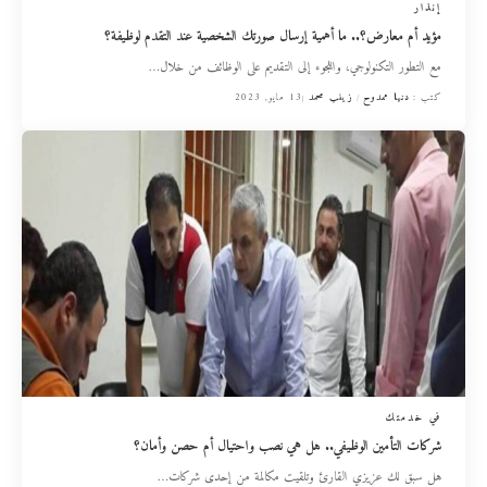
إنذار
مؤيد أم معارض؟.. ما أهمية إرسال صورتك الشخصية عند التقدم لوظيفة؟
مع التطور التكنولوجي، واللجوء إلى التقديم على الوظائف من خلال
…
كتب :
دنيا ممدوح
زينب محمد
13 مايو, 2023
في خدمتك
شركات التأمين الوظيفي.. هل هي نصب واحتيال أم حصن وأمان؟
هل سبق لك عزيزي القارئ وتلقيت مكالمة من إحدى شركات
…