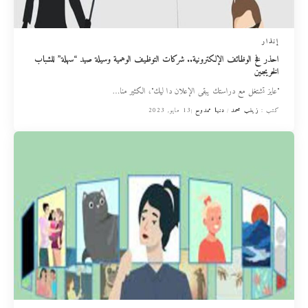
إنذار
احذر فخ الوظائف الإلكترونية.. شركات التوظيف الوهمية وسيلة صيد “سهلة” للشباب
الخريجين
"عايز تشتغل مع دراستك يبقى الإعلان دا ليك"، الكثير منا
…
كتب :
زينب محمد
دنيا ممدوح
13 مايو, 2023