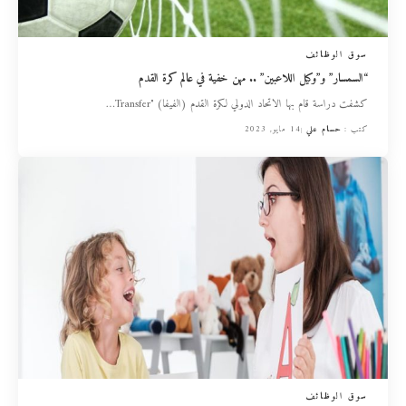
سوق الوظائف
“السمسار” و”وكيل اللاعبين” .. مهن خفية في عالم كرة القدم
كشفت دراسة قام بها الاتحاد الدولي لكرة القدم (الفيفا) "Transfer
…
كتب :
حسام علي
14 مايو, 2023
سوق الوظائف