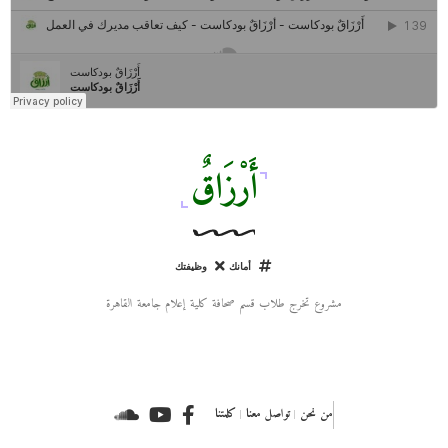
مركز جروان للثقافة والفنون | نموذج المركز القروي الريادي في الثقافة
أَرْزَاقٌ
أمانك
وظيفتك
مشروع تخرج طلاب قسم صحافة كلية إعلام جامعة القاهرة
من نحن
تواصل معنا
كلمتنا