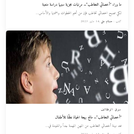
ما وراء “أخصائي التخاطب”.. مرتبات مجزية سببها دراسة متعبة
لكي تصبح اخصائي تخاطب فإن من أهم الخطوات واضمنها والأساس
…
كتب :
حسام علي
14 مايو, 2023
سوق الوظائف
“أخصائي التخاطب”.. مانح بهجة الحياة نطقًا للأطفال
تعد مهنة أخصائي التخاطب من المهن المهمة جداً والمفيدة في
…