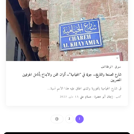
سوق الوظائف
شارع الصنعة والتاريخ.. جولة في “الخيامية”.. ألوان الفن والابداع بأنامل الحرفيين
المصريين
فى شارع الخيامية بالغورية والذى اطلق عليه هذا الاسم نسبة
…
كتب :
إيمان أبو خضرة
حسام علي
13 مايو, 2023
2
1