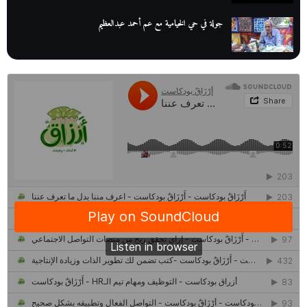
جولة في حي الخيامية مع عم أحمد عبدالعظيم
عم عوض| قصة كفاح بائع كتب تبدأ بالأُمية
أقدم مطحن بن في مصر| يكشف لنا أسرار صناعة البن
منح وزارة الاتصالات وتكنولوجيا المعلومات| طريقك الأمثل نحو تطوير
ذاتك
حصاد 2022 لمشروع "رواد 2030″
كل ما تريد معرفته عن مشروع "رواد 2030″